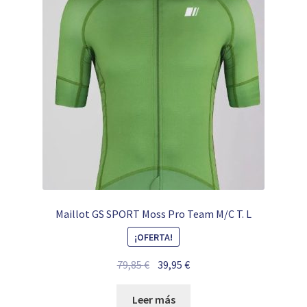
Maillot GS SPORT Moss Pro Team M/C T. L
¡OFERTA!
El
El
79,85
€
39,95
€
precio
precio
original
actual
Leer más