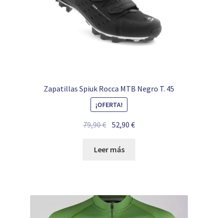
Zapatillas Spiuk Rocca MTB Negro T. 45
¡OFERTA!
El
El
79,90
€
52,90
€
precio
precio
original
actual
Leer más
era:
es:
79,90 €.
52,90 €.