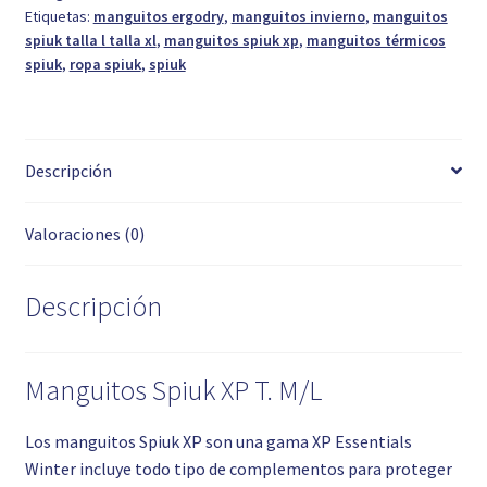
Etiquetas:
manguitos ergodry
,
manguitos invierno
,
manguitos
spiuk talla l talla xl
,
manguitos spiuk xp
,
manguitos térmicos
spiuk
,
ropa spiuk
,
spiuk
Descripción
Valoraciones (0)
Descripción
Manguitos Spiuk XP T. M/L
Los manguitos Spiuk XP son una gama XP Essentials
Winter incluye todo tipo de complementos para proteger