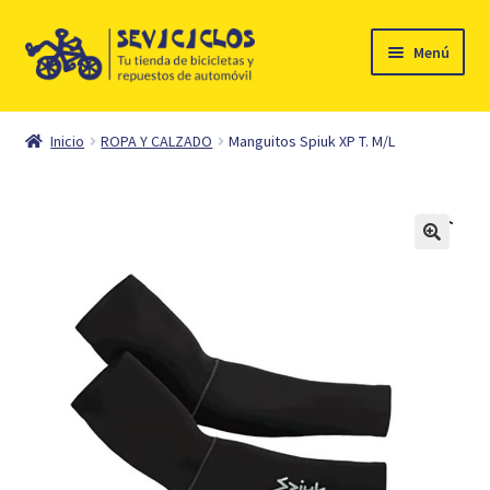
Ir
Ir
Menú
a
al
la
contenido
Inicio
navegación
Inicio
ROPA Y CALZADO
Manguitos Spiuk XP T. M/L
Expandi
Ciclismo
el
menú
Automóvil
hijo
Mi cuenta
Contacto