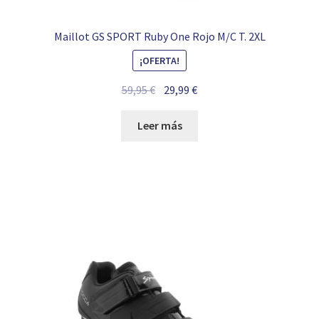
Maillot GS SPORT Ruby One Rojo M/C T. 2XL
¡OFERTA!
El
El
59,95
€
29,99
€
precio
precio
original
actual
Leer más
era:
es:
59,95 €.
29,99 €.