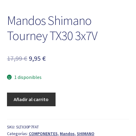
Mandos Shimano
Tourney TX30 3x7V
El
El
17,99
€
9,95
€
precio
precio
1 disponibles
original
actual
era:
es:
Mandos
Añadir al carrito
17,99 €.
9,95 €.
Shimano
Tourney
TX30
3x7V
SKU:
SLTX30P7FAT
Categorías:
COMPONENTES
,
Mandos
,
SHIMANO
cantidad