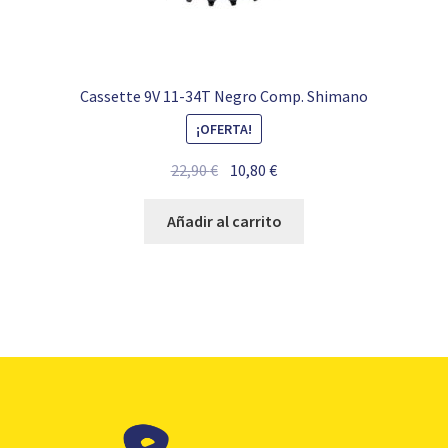
Cassette 9V 11-34T Negro Comp. Shimano
¡OFERTA!
El
El
22,90
€
10,80
€
precio
precio
original
actual
Añadir al carrito
era:
es:
22,90 €.
10,80 €.