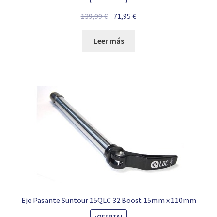
El
El
139,99
€
71,95
€
precio
precio
original
actual
Leer más
era:
es:
139,99 €.
71,95 €.
Eje Pasante Suntour 15QLC 32 Boost 15mm x 110mm
¡OFERTA!