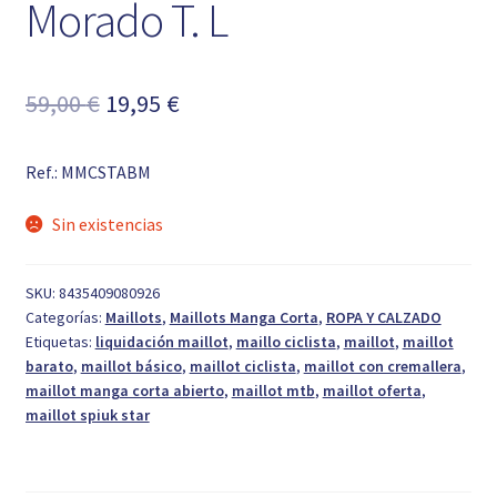
Morado T. L
El
El
59,00
€
19,95
€
precio
precio
Ref.: MMCSTABM
original
actual
era:
es:
Sin existencias
59,00 €.
19,95 €.
SKU:
8435409080926
Categorías:
Maillots
,
Maillots Manga Corta
,
ROPA Y CALZADO
Etiquetas:
liquidación maillot
,
maillo ciclista
,
maillot
,
maillot
barato
,
maillot básico
,
maillot ciclista
,
maillot con cremallera
,
maillot manga corta abierto
,
maillot mtb
,
maillot oferta
,
maillot spiuk star