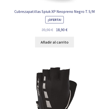
Cubrezapatillas Spiuk XP Neopreno Negro T. S/M
¡OFERTA!
El
El
39,90
€
18,90
€
precio
precio
original
actual
Añadir al carrito
era:
es:
39,90 €.
18,90 €.