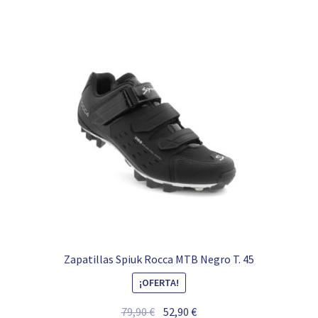
Zapatillas Spiuk Rocca MTB Negro T. 45
¡OFERTA!
El
El
79,90
€
52,90
€