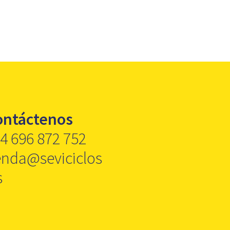
ontáctenos
4 696 872 752
enda@seviciclos
s