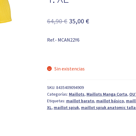
El
El
64,90
€
35,00
€
precio
precio
Ref.- MCAN22Y6
original
actual
era:
es:
64,90 €.
35,00 €.
Sin existencias
SKU:
8435409094909
Categorías:
Maillots
,
Maillots Manga Corta
,
OU
Etiquetas:
maillot barato
,
maillot básico
,
maill
XL
,
maillot spiuk
,
maillot spiuk anatomic talla 