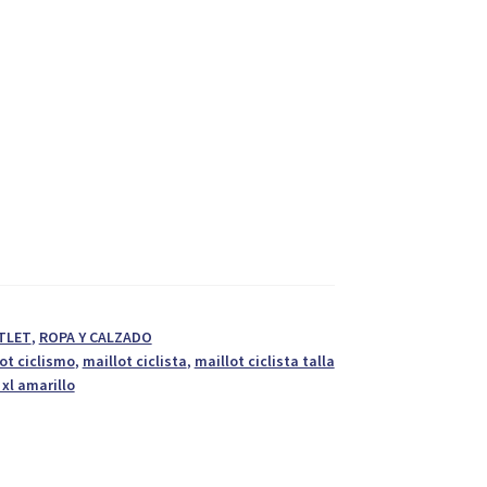
TLET
,
ROPA Y CALZADO
ot ciclismo
,
maillot ciclista
,
maillot ciclista talla
xl amarillo