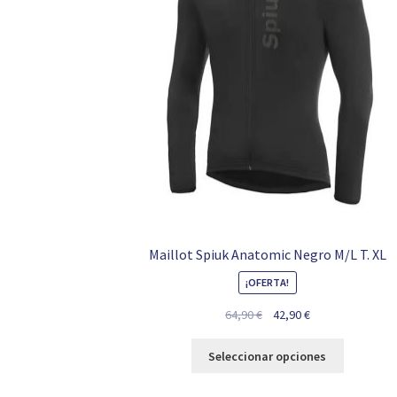
Maillot Spiuk Anatomic Negro M/L T. XL
¡OFERTA!
El
El
64,90
€
42,90
€
precio
precio
Este
original
actual
Seleccionar opciones
producto
era:
es:
tiene
64,90 €.
42,90 €.