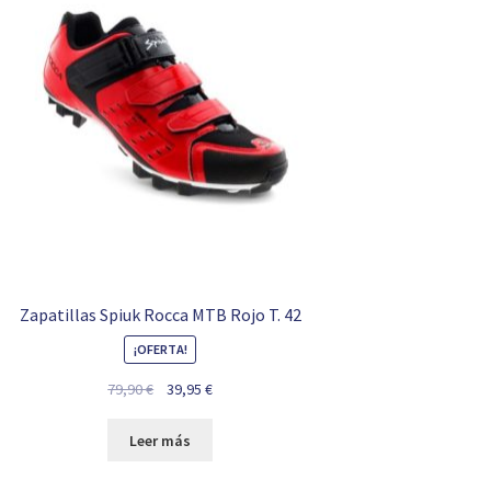
Zapatillas Spiuk Rocca MTB Rojo T. 42
¡OFERTA!
El
El
79,90
€
39,95
€
precio
precio
original
actual
Leer más
era:
es:
79,90 €.
39,95 €.