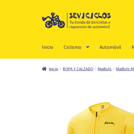
Ir
Ir
a
al
la
contenido
navegación
Inicio
Ciclismo
Automóvil
M
Inicio
ROPA Y CALZADO
Maillots
Maillots 