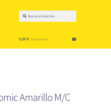
Buscar
Buscar
por:
0,00
€
0 productos
tomic Amarillo M/C