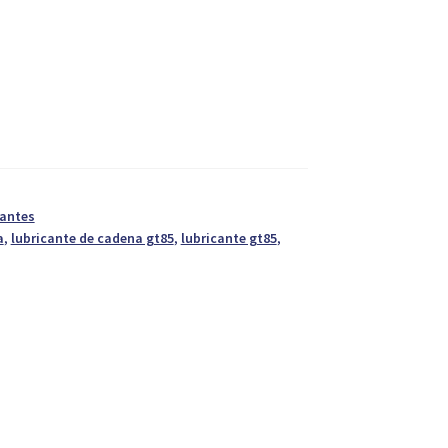
cantes
a
,
lubricante de cadena gt85
,
lubricante gt85
,