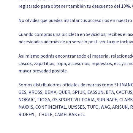
registrado para obtener también tu descuento del 10%. 
No olvides que puedes instalar tus accesorios en nuestr
Cuando compras una bicicleta en Seviciclos, recibes el 
necesidades además de un servicio post-venta que incluye
Así mismo podrás encontrar todo el material relacionado c
cascos, zapatillas, ropa, accesorios, repuestos, etc y si
mayor brevedad posible.
Somos distribuidores oficiales de marcas como SHIMAN
GES, KROSS, DEMA, QÜER, SPIUK, EASSUN, BTA, CACTU
NOKAIC, TIOGA, GS SPORT, VITTORIA, SUN RACE, CLA
MAXXIS, CONTINENTAL, ULYSSES, TUFO, WAG, ARISUN,
RIDEFYL, THULE, CAMELBAK etc.