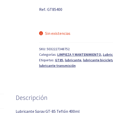
Ref.: GT85400
Sin existencias
SKU:
5032227348752
Categorías:
LIMPIEZA Y MANTENIMIENTO
,
Lubri
Etiquetas:
GT85
,
lubricante
,
lubricante biciclet
lubricante transmisión
Descripción
Lubricante Spray GT-85 Teflón 400ml