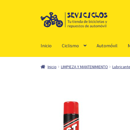
Ir
Ir
a
al
la
contenido
navegación
Inicio
Ciclismo
Automóvil
M
Inicio
LIMPIEZA Y MANTENIMIENTO
Lubricant