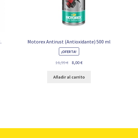
.
Motorex Antirust (Antioxidante) 500 ml
¡OFERTA!
El
El
16,99
€
8,00
€
precio
precio
original
actual
Añadir al carrito
era:
es:
16,99 €.
8,00 €.