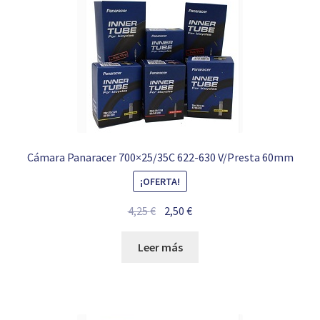
Cámara Panaracer 700×25/35C 622-630 V/Presta 60mm
¡OFERTA!
El
El
4,25
€
2,50
€
precio
precio
original
actual
Leer más
era:
es:
4,25 €.
2,50 €.