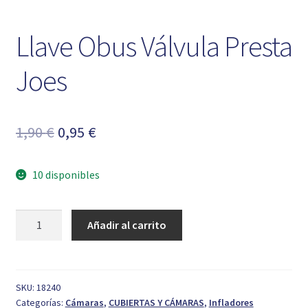
Llave Obus Válvula Presta
Joes
El
El
1,90
€
0,95
€
precio
precio
10 disponibles
original
actual
era:
es:
Llave
Añadir al carrito
1,90 €.
0,95 €.
Obus
Válvula
Presta
Joes
SKU:
18240
Categorías:
Cámaras
,
CUBIERTAS Y CÁMARAS
,
Infladores
cantidad