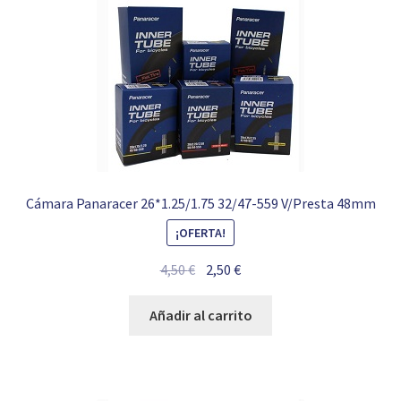
Cámara Panaracer 26*1.25/1.75 32/47-559 V/Presta 48mm
¡OFERTA!
El
El
4,50
€
2,50
€
precio
precio
original
actual
Añadir al carrito
era:
es:
4,50 €.
2,50 €.