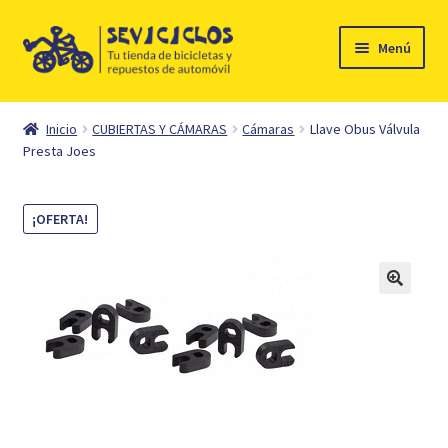
Ir
Ir
Menú
a
al
la
contenido
Inicio
navegación
Inicio
CUBIERTAS Y CÁMARAS
Cámaras
Llave Obus Válvula
Expandi
Presta Joes
Ciclismo
el
menú
Automóvil
¡OFERTA!
hijo
Mi cuenta
Contacto