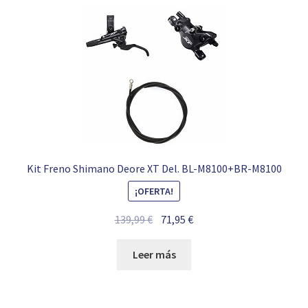
Kit Freno Shimano Deore XT Del. BL-M8100+BR-M8100
¡OFERTA!
El
El
139,99
€
71,95
€
precio
precio
original
actual
Leer más
era:
es:
139,99 €.
71,95 €.