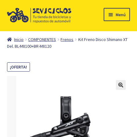
Ir
Ir
Menú
a
al
la
contenido
Inicio
navegación
Inicio
COMPONENTES
Frenos
Kit Freno Disco Shimano XT
Expandi
Del. BL-M8100+BR-M8120
Ciclismo
el
menú
Automóvil
¡OFERTA!
hijo
Mi cuenta
Contacto