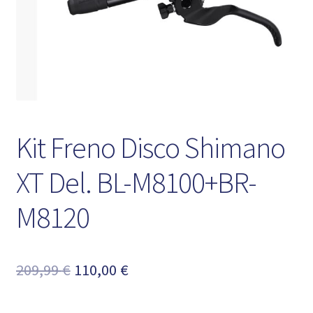
Kit Freno Disco Shimano
XT Del. BL-M8100+BR-
M8120
El
El
209,99
€
110,00
€
precio
precio