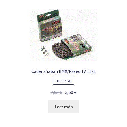
Cadena Yaban BMX/Paseo 1V 112L
¡OFERTA!
El
El
7,95
€
3,50
€
precio
precio
original
actual
Leer más
era:
es:
7,95 €.
3,50 €.