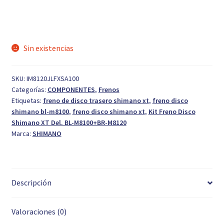
original
actual
era:
es:
209,99 €.
110,00 €.
Sin existencias
SKU:
IM8120JLFXSA100
Categorías:
COMPONENTES
,
Frenos
Etiquetas:
freno de disco trasero shimano xt
,
freno disco
shimano bl-m8100
,
freno disco shimano xt
,
Kit Freno Disco
Shimano XT Del. BL-M8100+BR-M8120
Marca:
SHIMANO
Descripción
Valoraciones (0)