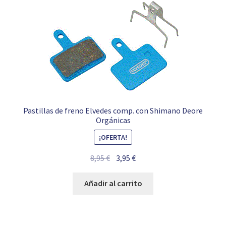
Pastillas de freno Elvedes comp. con Shimano Deore
Orgánicas
¡OFERTA!
El
El
8,95
€
3,95
€
precio
precio
original
actual
Añadir al carrito
era:
es:
8,95 €.
3,95 €.