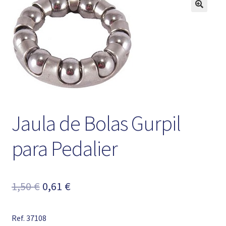
Jaula de Bolas Gurpil
para Pedalier
El
El
1,50
€
0,61
€
precio
precio
Ref. 37108
original
actual