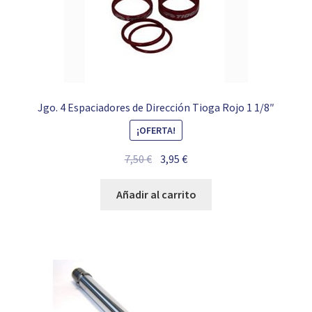
Jgo. 4 Espaciadores de Dirección Tioga Rojo 1 1/8″
¡OFERTA!
El
El
7,50
€
3,95
€
precio
precio
original
actual
Añadir al carrito
era:
es:
7,50 €.
3,95 €.