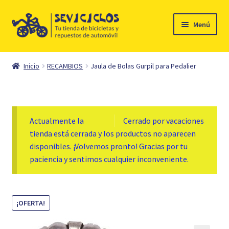
Ir
Ir
Menú
a
al
la
contenido
Inicio
navegación
Inicio
RECAMBIOS
Jaula de Bolas Gurpil para Pedalier
Expandi
Ciclismo
el
menú
Automóvil
hijo
Actualmente la
Cerrado por vacaciones
Mi cuenta
tienda está cerrada y los productos no aparecen
disponibles. ¡Volvemos pronto! Gracias por tu
paciencia y sentimos cualquier inconveniente.
Contacto
¡OFERTA!