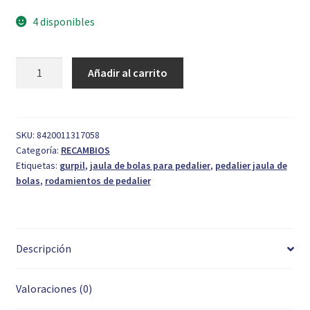
era:
es:
4 disponibles
1,50 €.
0,61 €.
Jaula
Añadir al carrito
de
Bolas
Gurpil
para
SKU:
8420011317058
Categoría:
RECAMBIOS
Pedalier
Etiquetas:
gurpil
,
jaula de bolas para pedalier
,
pedalier jaula de
cantidad
bolas
,
rodamientos de pedalier
Descripción
Valoraciones (0)