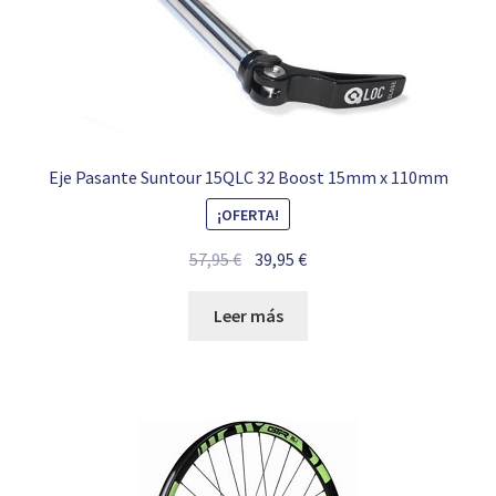
Eje Pasante Suntour 15QLC 32 Boost 15mm x 110mm
¡OFERTA!
El
El
57,95
€
39,95
€
precio
precio
original
actual
Leer más
era:
es:
57,95 €.
39,95 €.