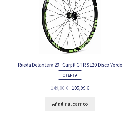
Rueda Delantera 29″ Gurpil GTR SL20 Disco Verde
¡OFERTA!
El
El
149,00
€
105,99
€
precio
precio
original
actual
Añadir al carrito
era:
es:
149,00 €.
105,99 €.