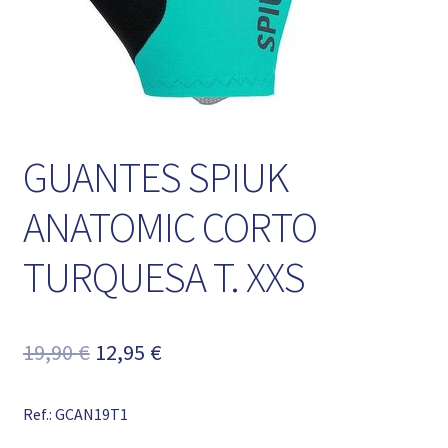
GUANTES SPIUK
ANATOMIC CORTO
TURQUESA T. XXS
El
El
19,90
€
12,95
€
precio
precio
Ref.: GCAN19T1
original
actual