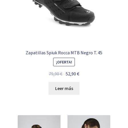
Zapatillas Spiuk Rocca MTB Negro T. 45
¡OFERTA!
El
El
79,90
€
52,90
€
precio
precio
original
actual
Leer más
era:
es:
79,90 €.
52,90 €.