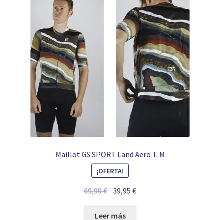
Maillot GS SPORT Land Aero T. M
¡OFERTA!
El
El
69,90
€
39,95
€
precio
precio
original
actual
Leer más