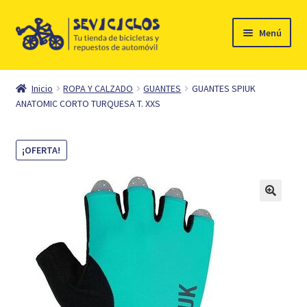
Ir
Ir
Menú
a
al
la
contenido
Inicio
navegación
Inicio
ROPA Y CALZADO
GUANTES
GUANTES SPIUK
Expandi
ANATOMIC CORTO TURQUESA T. XXS
Ciclismo
el
menú
Automóvil
¡OFERTA!
hijo
Mi cuenta
Contacto