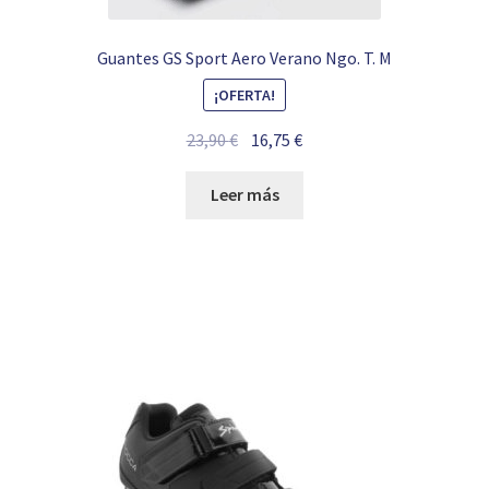
Guantes GS Sport Aero Verano Ngo. T. M
¡OFERTA!
El
El
23,90
€
16,75
€
precio
precio
original
actual
Leer más
era:
es:
23,90 €.
16,75 €.