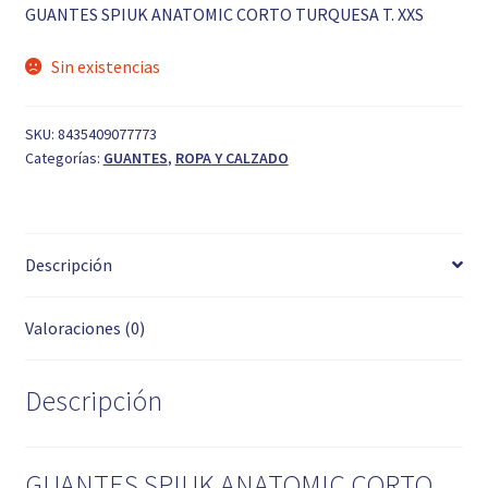
era:
es:
GUANTES SPIUK ANATOMIC CORTO TURQUESA T. XXS
19,90 €.
12,95 €.
Sin existencias
SKU:
8435409077773
Categorías:
GUANTES
,
ROPA Y CALZADO
Descripción
Valoraciones (0)
Descripción
GUANTES SPIUK ANATOMIC CORTO