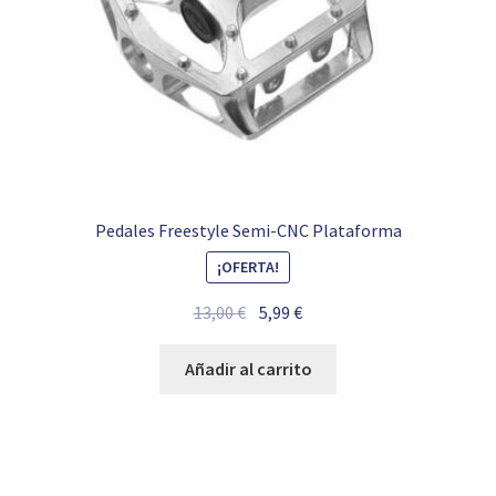
Pedales Freestyle Semi-CNC Plataforma
¡OFERTA!
El
El
13,00
€
5,99
€
precio
precio
original
actual
Añadir al carrito
era:
es:
13,00 €.
5,99 €.