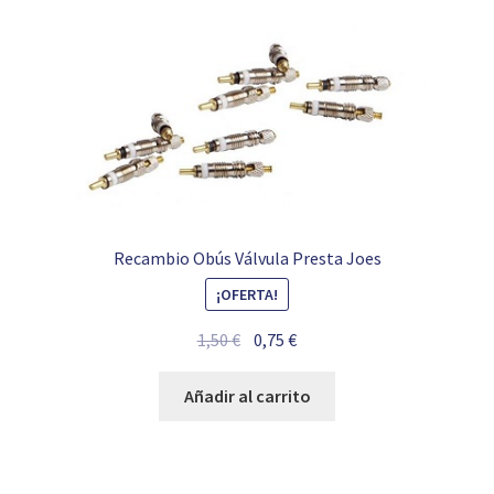
Recambio Obús Válvula Presta Joes
¡OFERTA!
El
El
1,50
€
0,75
€
precio
precio
original
actual
Añadir al carrito
era:
es:
1,50 €.
0,75 €.