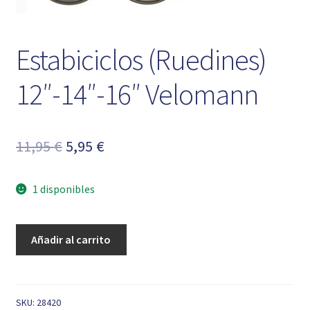
Estabiciclos (Ruedines)
12″-14″-16″ Velomann
El
El
11,95
€
5,95
€
precio
precio
1 disponibles
original
actual
era:
es:
Estabiciclos
Añadir al carrito
11,95 €.
5,95 €.
(Ruedines)
12"-14"-16"
Velomann
cantidad
SKU:
28420