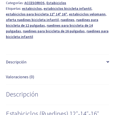
Categorías:
ACCESORIOS
,
Estabiciclos
Etiquetas:
estabiciclos
,
estabiciclos bicicleta infantil
,
estabiciclos para bicicleta 12" 14" 16"
,
estabiciclos velomann
,
oferta ruedines bicicleta infantil
,
ruedines
,
ruedines para
bicicleta de 12 pulgadas
,
ruedines para bicicleta de 14
pulgadas
,
ruedines para bicicleta de 16 pulgadas
,
ruedines para
bicicleta infantil
Descripción
Valoraciones (0)
Descripción
Estabiciclos (Ruedines) 12″-14″-16″