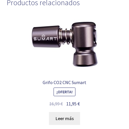
Productos relacionados
Grifo CO2 CNC Sumart
¡OFERTA!
El
El
16,99
€
11,95
€
precio
precio
original
actual
Leer más
era:
es: