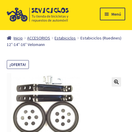
Ir
Ir
Menú
a
al
la
contenido
Inicio
navegación
Inicio
ACCESORIOS
Estabiciclos
Estabiciclos (Ruedines)
Expandi
12″-14″-16″ Velomann
Ciclismo
el
menú
Automóvil
¡OFERTA!
hijo
Mi cuenta
Contacto