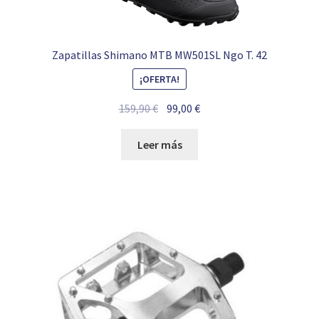
Zapatillas Shimano MTB MW501SL Ngo T. 42
¡OFERTA!
El
El
159,90
€
99,00
€
precio
precio
original
actual
Leer más
era:
es:
159,90 €.
99,00 €.