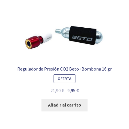
16,99 €.
11,95 €.
Regulador de Presión CO2 Beto+Bombona 16 gr
¡OFERTA!
El
El
21,90
€
9,95
€
precio
precio
original
actual
Añadir al carrito
era:
es:
21,90 €.
9,95 €.