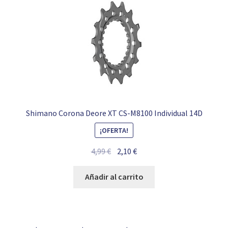
Shimano Corona Deore XT CS-M8100 Individual 14D
¡OFERTA!
El
El
4,99
€
2,10
€
precio
precio
original
actual
Añadir al carrito
era:
es:
4,99 €.
2,10 €.