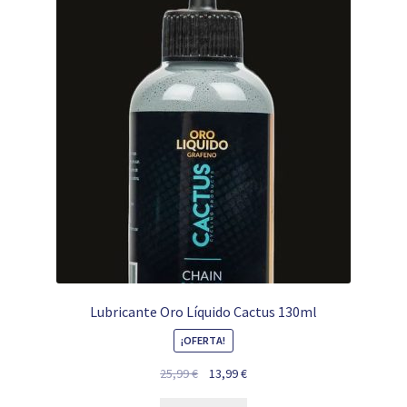
Lubricante Oro Líquido Cactus 130ml
¡OFERTA!
El
El
25,99
€
13,99
€
precio
precio