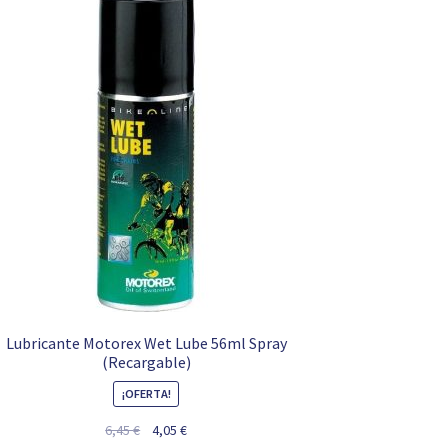
Lubricante Motorex Wet Lube 56ml Spray
(Recargable)
¡OFERTA!
El
El
6,45
€
4,05
€