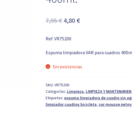
El
El
7,95
€
4,80
€
precio
precio
Ref. VR75200
original
actual
era:
es:
Espuma limpiadora VAR para cuadros 400m
7,95 €.
4,80 €.
Sin existencias
SKU:
VR75200
Categorías:
Limpieza
,
LIMPIEZA Y MANTENIMIE
Etiquetas:
espuma limpiadora de cuadro sin a
limpiador cuadros bicicleta
,
var mousse netoy