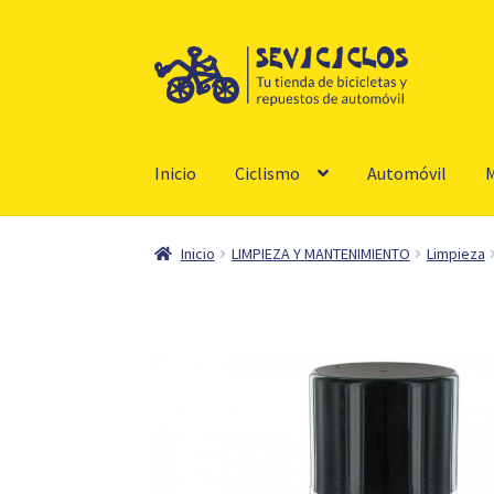
Ir
Ir
a
al
la
contenido
navegación
Inicio
Ciclismo
Automóvil
M
Inicio
LIMPIEZA Y MANTENIMIENTO
Limpieza