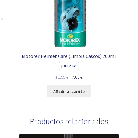
T6
Motorex Helmet Care (Limpia Cascos) 200ml
¡OFERTA!
El
El
12,99
€
7,00
€
precio
precio
original
actual
Añadir al carrito
era:
es:
12,99 €.
7,00 €.
Productos relacionados