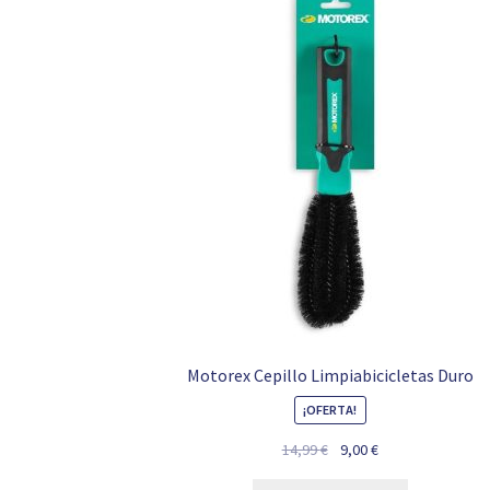
Motorex Cepillo Limpiabicicletas Duro
¡OFERTA!
El
El
14,99
€
9,00
€
precio
precio