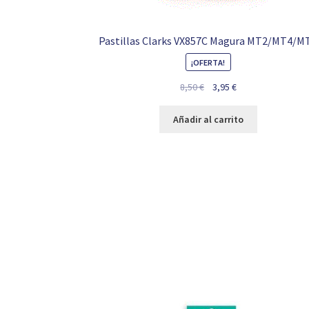
Pastillas Clarks VX857C Magura MT2/MT4/M
¡OFERTA!
El
El
8,50
€
3,95
€
precio
precio
original
actual
Añadir al carrito
era:
es:
8,50 €.
3,95 €.