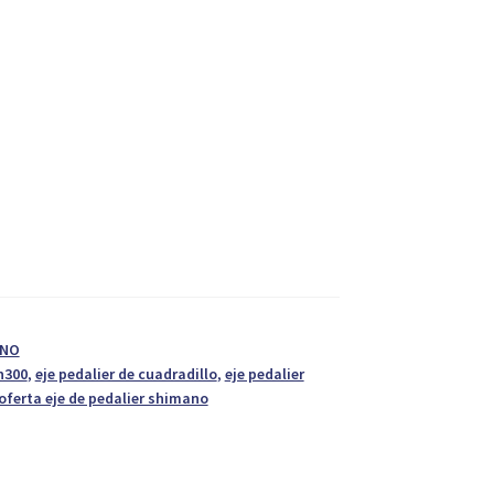
ANO
n300
,
eje pedalier de cuadradillo
,
eje pedalier
oferta eje de pedalier shimano