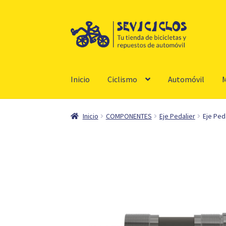
Ir
Ir
a
al
la
contenido
navegación
Inicio
Ciclismo
Automóvil
M
Inicio
COMPONENTES
Eje Pedalier
Eje Ped