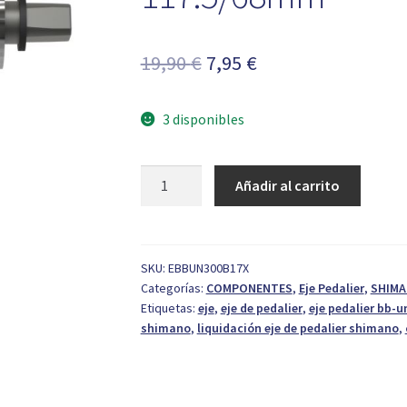
El
El
19,90
€
7,95
€
precio
precio
3 disponibles
original
actual
era:
es:
Eje
Añadir al carrito
19,90 €.
7,95 €.
Pedalier
Shimano
BB-
UN300
SKU:
EBBUN300B17X
Categorías:
COMPONENTES
,
Eje Pedalier
,
SHIM
117.5/68mm
Etiquetas:
eje
,
eje de pedalier
,
eje pedalier bb-u
cantidad
shimano
,
liquidación eje de pedalier shimano
,