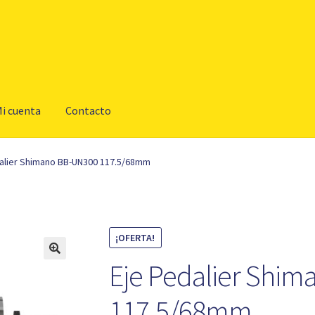
i cuenta
Contacto
alier Shimano BB-UN300 117.5/68mm
¡OFERTA!
Eje Pedalier Shi
117.5/68mm