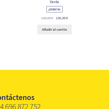
Verde
¡OFERTA!
El
El
149,00
€
105,99
€
precio
precio
original
actual
Añadir al carrito
era:
es:
149,00 €.
105,99 €.
ontáctenos
4 696 872 752