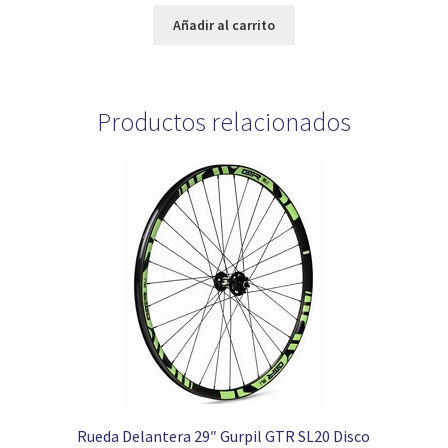
original
actual
Añadir al carrito
era:
es:
19,90 €.
7,95 €.
Productos relacionados
Rueda Delantera 29″ Gurpil GTR SL20 Disco