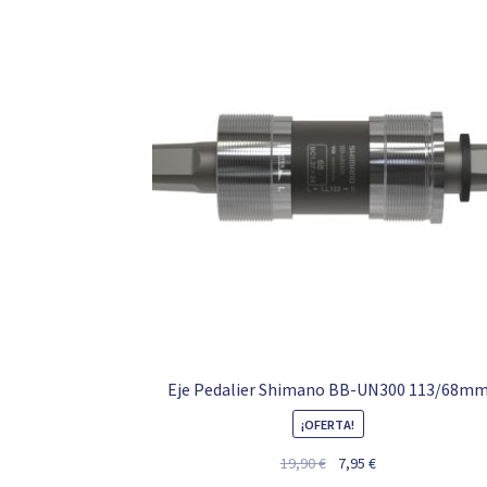
Eje Pedalier Shimano BB-UN300 113/68m
¡OFERTA!
El
El
19,90
€
7,95
€
precio
precio