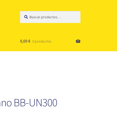
Buscar
Buscar
por:
0,00
€
0 productos
mano BB-UN300