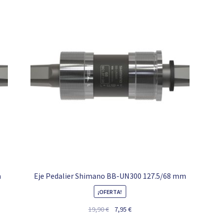
m
Eje Pedalier Shimano BB-UN300 127.5/68 mm
¡OFERTA!
El
El
19,90
€
7,95
€
precio
precio