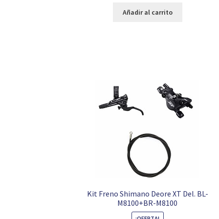
original
actual
Añadir al carrito
era:
es:
19,90 €.
7,95 €.
Kit Freno Shimano Deore XT Del. BL-
M8100+BR-M8100
¡OFERTA!