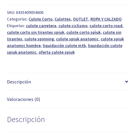
Corto
S/T
SKU:
8435409054606
Categorías:
Culote Corto
,
Culottes
,
OUTLET
,
ROPA Y CALZADO
Negro
Etiquetas:
culote carretera
,
culote ciclismo
,
culote corto road
,
T.
culote corto sin tirantes spiuk
,
culote corto spìuk
,
culote sin
L
tirantes
,
culote spinning
,
culote spiuk anatomic
,
culote spiuk
cantidad
anatomic hombre
,
liquidación culote mtb
,
liquidación culote
spiuk anatomic
,
oferta culote spiuk
Descripción
Valoraciones (0)
Descripción