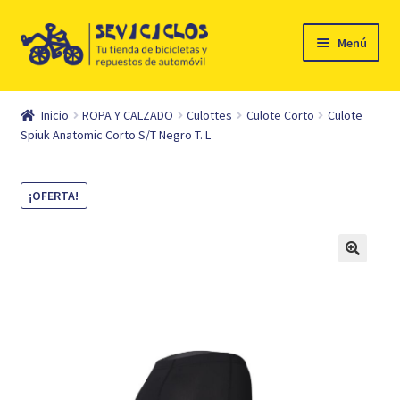
Ir
Ir
Menú
a
al
la
contenido
Inicio
navegación
Inicio
ROPA Y CALZADO
Culottes
Culote Corto
Culote
Expandi
Spiuk Anatomic Corto S/T Negro T. L
Ciclismo
el
menú
Automóvil
¡OFERTA!
hijo
Mi cuenta
Contacto