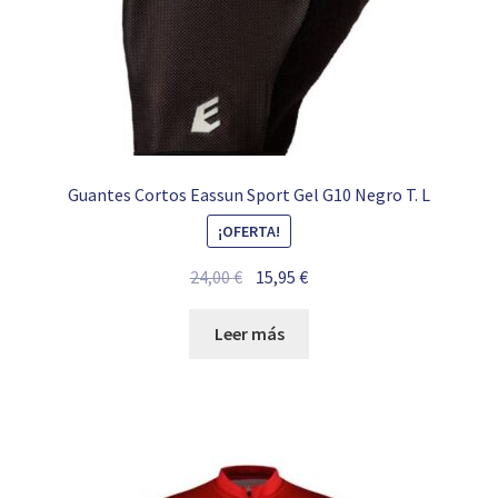
Guantes Cortos Eassun Sport Gel G10 Negro T. L
¡OFERTA!
El
El
24,00
€
15,95
€
precio
precio
original
actual
Leer más
era:
es:
24,00 €.
15,95 €.