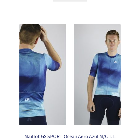
era:
es:
59,95 €.
29,99 €.
Maillot GS SPORT Ocean Aero Azul M/C T. L