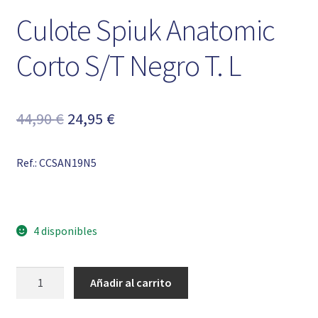
Culote Spiuk Anatomic
Corto S/T Negro T. L
El
El
44,90
€
24,95
€
precio
precio
Ref.: CCSAN19N5
original
actual
era:
es:
44,90 €.
24,95 €.
4 disponibles
Culote
Añadir al carrito
Spiuk
Anatomic