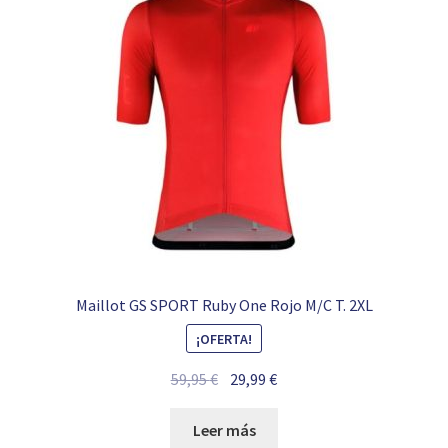
Maillot GS SPORT Ruby One Rojo M/C T. 2XL
¡OFERTA!
El
El
59,95
€
29,99
€
precio
precio
original
actual
Leer más