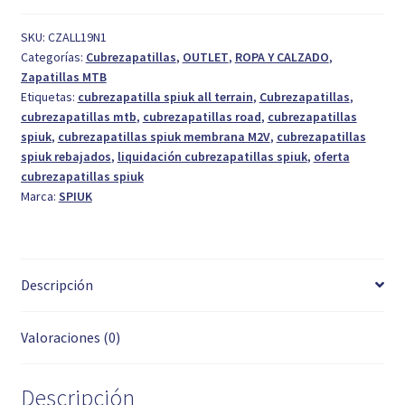
M2V
All
SKU:
CZALL19N1
Categorías:
Cubrezapatillas
,
OUTLET
,
ROPA Y CALZADO
,
Terrain
Zapatillas MTB
T.
Etiquetas:
cubrezapatilla spiuk all terrain
,
Cubrezapatillas
,
S/M
cubrezapatillas mtb
,
cubrezapatillas road
,
cubrezapatillas
cantidad
spiuk
,
cubrezapatillas spiuk membrana M2V
,
cubrezapatillas
spiuk rebajados
,
liquidación cubrezapatillas spiuk
,
oferta
cubrezapatillas spiuk
Marca:
SPIUK
Descripción
Valoraciones (0)
Descripción