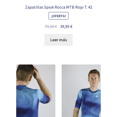
Zapatillas Spiuk Rocca MTB Rojo T. 42
¡OFERTA!
El
El
79,90
€
39,95
€
precio
precio
original
actual
Leer más
era:
es:
79,90 €.
39,95 €.