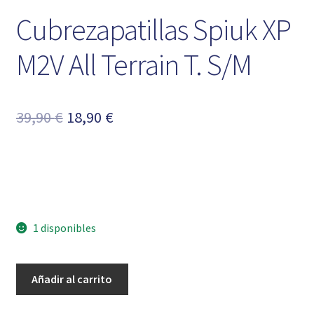
Cubrezapatillas Spiuk XP
M2V All Terrain T. S/M
El
El
39,90
€
18,90
€
precio
precio
original
actual
era:
es:
39,90 €.
18,90 €.
1 disponibles
Cubrezapatillas
Añadir al carrito
Spiuk
XP