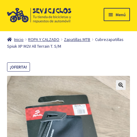
Ir
Ir
Menú
a
al
la
contenido
Inicio
navegación
Inicio
ROPA Y CALZADO
Zapatillas MTB
Cubrezapatillas
Expandi
Spiuk XP M2V All Terrain T. S/M
Ciclismo
el
menú
Automóvil
¡OFERTA!
hijo
Mi cuenta
Contacto