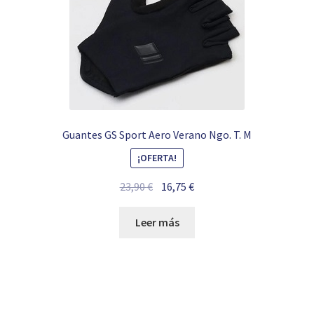
Guantes GS Sport Aero Verano Ngo. T. M
¡OFERTA!
El
El
23,90
€
16,75
€
precio
precio
original
actual
Leer más
era:
es:
23,90 €.
16,75 €.