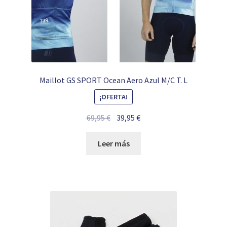
Maillot GS SPORT Ocean Aero Azul M/C T. L
¡OFERTA!
El
El
69,95
€
39,95
€
precio
precio
original
actual
Leer más
era:
es:
69,95 €.
39,95 €.