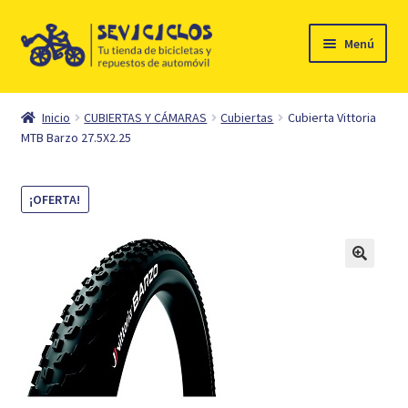
Ir
Ir
Menú
a
al
la
contenido
Inicio
navegación
Inicio
CUBIERTAS Y CÁMARAS
Cubiertas
Cubierta Vittoria
Expandi
MTB Barzo 27.5X2.25
Ciclismo
el
menú
Automóvil
¡OFERTA!
hijo
Mi cuenta
Contacto