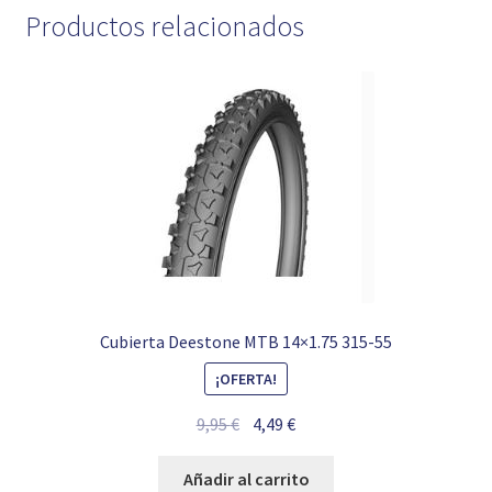
Productos relacionados
Cubierta Deestone MTB 14×1.75 315-55
¡OFERTA!
El
El
9,95
€
4,49
€
precio
precio
original
actual
Añadir al carrito