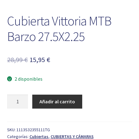
Cubierta Vittoria MTB
Barzo 27.5X2.25
El
El
28,99
€
15,95
€
precio
precio
2 disponibles
original
actual
era:
es:
Cubierta
Añadir al carrito
28,99 €.
15,95 €.
Vittoria
MTB
Barzo
27.5X2.25
SKU:
1113S32355111TG
Categorías:
Cubiertas
,
CUBIERTAS Y CÁMARAS
cantidad