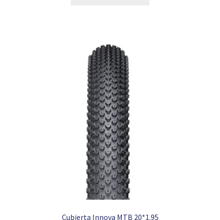
era:
es:
9,95 €.
4,49 €.
Cubierta Innova MTB 20*1.95