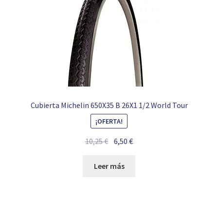
Cubierta Michelin 650X35 B 26X1 1/2 World Tour
¡OFERTA!
El
El
10,25
€
6,50
€
precio
precio
original
actual
Leer más
era:
es:
10,25 €.
6,50 €.