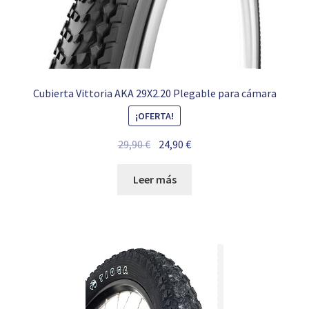
Cubierta Vittoria AKA 29X2.20 Plegable para cámara
¡OFERTA!
El
El
29,90
€
24,90
€
precio
precio
original
actual
Leer más
era:
es:
29,90 €.
24,90 €.