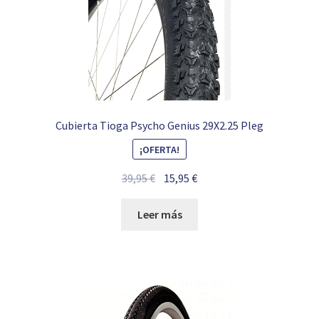
Cubierta Tioga Psycho Genius 29X2.25 Pleg
¡OFERTA!
El
El
39,95
€
15,95
€
precio
precio
original
actual
Leer más
era:
es:
39,95 €.
15,95 €.