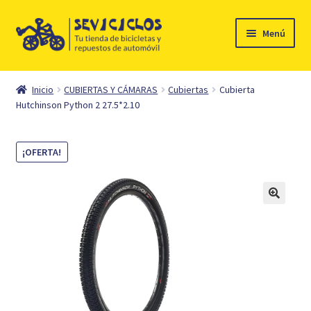
Ir
Ir
Menú
a
al
la
contenido
Inicio
navegación
Inicio
CUBIERTAS Y CÁMARAS
Cubiertas
Cubierta
Expandi
Hutchinson Python 2 27.5*2.10
Ciclismo
el
menú
Automóvil
¡OFERTA!
hijo
Mi cuenta
Contacto