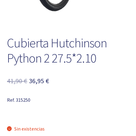
Cubierta Hutchinson
Python 2 27.5*2.10
El
El
41,90
€
36,95
€
precio
precio
Ref. 315250
original
actual
era:
es:
41,90 €.
36,95 €.
Sin existencias