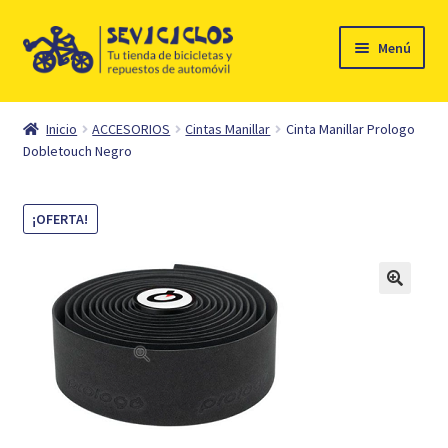
Ir
Ir
Menú
a
al
la
contenido
Inicio
navegación
Inicio
ACCESORIOS
Cintas Manillar
Cinta Manillar Prologo
Expandi
Dobletouch Negro
Ciclismo
el
menú
Automóvil
¡OFERTA!
hijo
Mi cuenta
Contacto