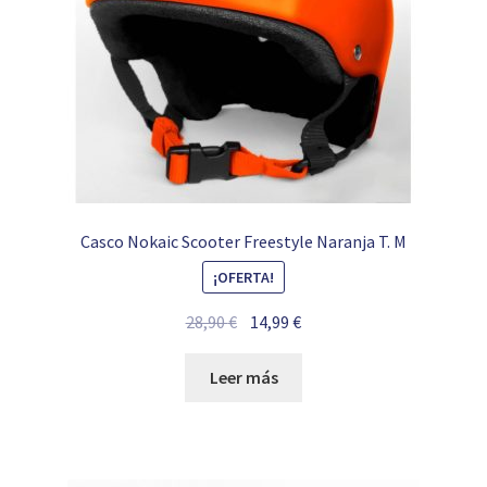
Casco Nokaic Scooter Freestyle Naranja T. M
¡OFERTA!
El
El
28,90
€
14,99
€
precio
precio
original
actual
Leer más
era:
es:
28,90 €.
14,99 €.