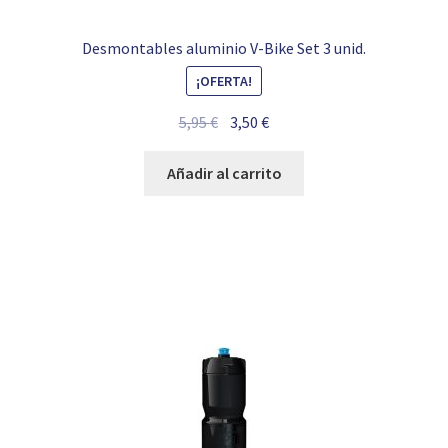
Desmontables aluminio V-Bike Set 3 unid.
¡OFERTA!
El
El
5,95
€
3,50
€
precio
precio
original
actual
Añadir al carrito
era:
es:
5,95 €.
3,50 €.