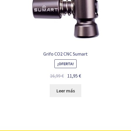
Grifo CO2 CNC Sumart
¡OFERTA!
El
El
16,99
€
11,95
€
precio
precio
original
actual
Leer más
era:
es:
16,99 €.
11,95 €.