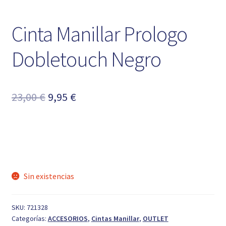
Cinta Manillar Prologo
Dobletouch Negro
El
El
23,00
€
9,95
€
precio
precio
original
actual
era:
es:
23,00 €.
9,95 €.
Sin existencias
SKU:
721328
Categorías:
ACCESORIOS
,
Cintas Manillar
,
OUTLET