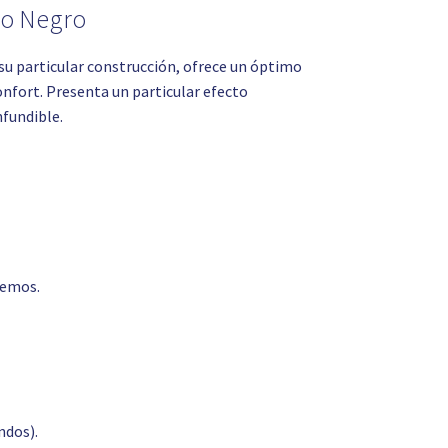
no Negro
su particular construcción, ofrece un óptimo
nfort. Presenta un particular efecto
nfundible.
remos.
ndos).