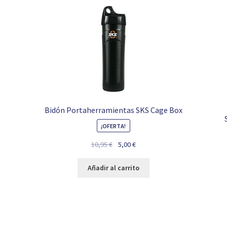
Bidón Portaherramientas SKS Cage Box
¡OFERTA!
El
El
10,95
€
5,00
€
precio
precio
original
actual
Añadir al carrito
era:
es:
10,95 €.
5,00 €.