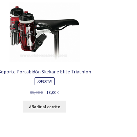
Soporte Portabidón Skekane Elite Triathlon
¡OFERTA!
El
El
39,00
€
18,00
€
precio
precio
original
actual
Añadir al carrito
era:
es:
39,00 €.
18,00 €.