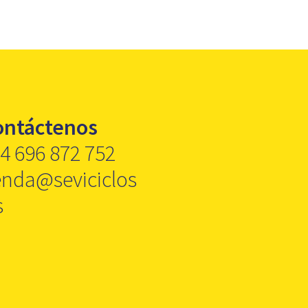
ontáctenos
4 696 872 752
enda@seviciclos
s