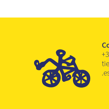
C
+3
ti
.e