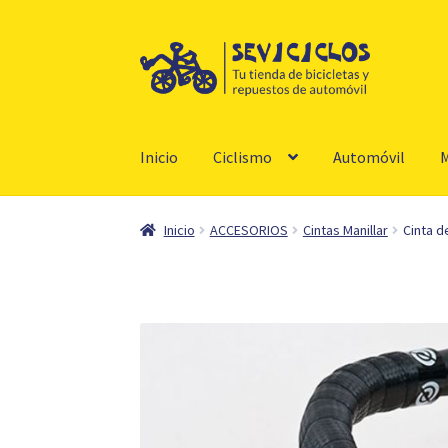
Ir
Ir
a
al
la
contenido
navegación
Inicio
Ciclismo
Automóvil
M
Inicio
ACCESORIOS
Cintas Manillar
Cinta d