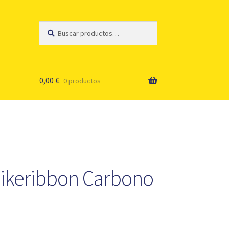
Buscar
Buscar
por:
0,00
€
0 productos
 Bikeribbon Carbono