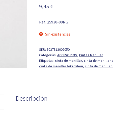
9,95
€
Ref.: 25930-00NG
Sin existencias
SKU:
8027312002050
Categorías:
ACCESORIOS
,
Cintas Manillar
Etiquetas:
cinta de manillar
,
cinta de manillar b
cinta de manillar bikerribon
,
cinta de manillar
Descripción