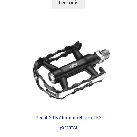
original
actual
Leer más
era:
es:
119,99 €.
49,99 €.
Pedal MTB Aluminio Negro TKX
¡OFERTA!