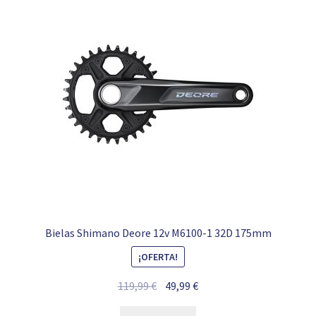
Bielas Shimano Deore 12v M6100-1 32D 175mm
¡OFERTA!
El
El
119,99
€
49,99
€
precio
precio