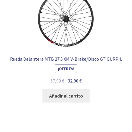
Rueda Delantera MTB 27.5 XM V-Brake/Disco GT GURPIL
¡OFERTA!
El
El
57,90
€
32,90
€
precio
precio
original
actual
Añadir al carrito
era:
es:
57,90 €.
32,90 €.