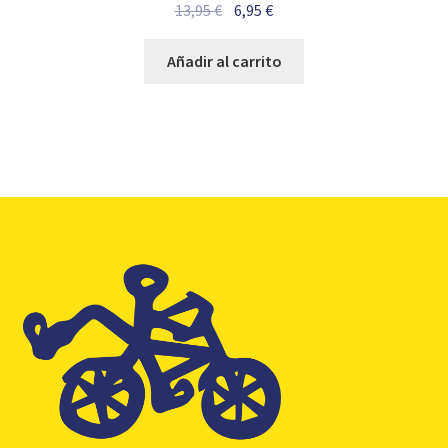
El
El
13,95
€
6,95
€
precio
precio
original
actual
Añadir al carrito
era:
es:
13,95 €.
6,95 €.