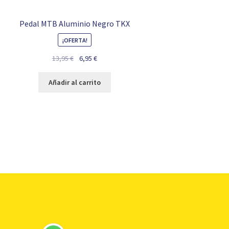
Pedal MTB Aluminio Negro TKX
¡OFERTA!
El
El
13,95
€
6,95
€
precio
precio
original
actual
Añadir al carrito
era:
es:
13,95 €.
6,95 €.