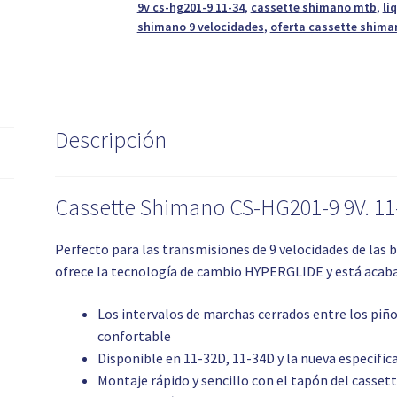
9v cs-hg201-9 11-34
,
cassette shimano mtb
,
li
34T
shimano 9 velocidades
,
oferta cassette shima
cantidad
Descripción
Cassette Shimano CS-HG201-9 9V. 11
Perfecto para las transmisiones de 9 velocidades de las 
ofrece la tecnología de cambio HYPERGLIDE y está acaba
Los intervalos de marchas cerrados entre los piñ
confortable
Disponible en 11-32D, 11-34D y la nueva especifi
Montaje rápido y sencillo con el tapón del casset