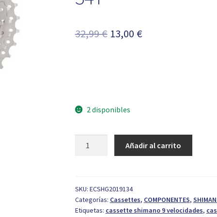
El
El
32,99
€
13,00
€
precio
precio
original
actual
era:
es:
32,99 €.
13,00 €.
2 disponibles
Cassette
Añadir al carrito
Shimano
CS-
HG201-
9
SKU:
ECSHG2019134
Categorías:
Cassettes
,
COMPONENTES
,
SHIMA
9V.
Etiquetas:
cassette shimano 9 velocidades
,
cas
11-