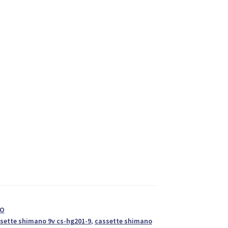
NO
sette shimano 9v cs-hg201-9
,
cassette shimano