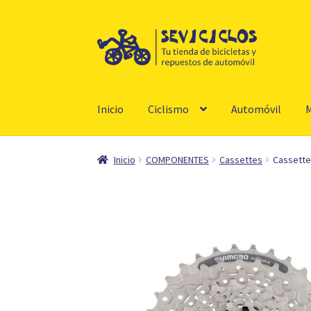
Ir
Ir
a
al
la
contenido
navegación
Inicio
Ciclismo
Automóvil
M
Inicio
COMPONENTES
Cassettes
Cassette