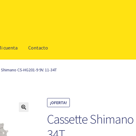
i cuenta
Contacto
 Shimano CS-HG201-9 9V. 11-34T
¡OFERTA!
Cassette Shimano 
34T