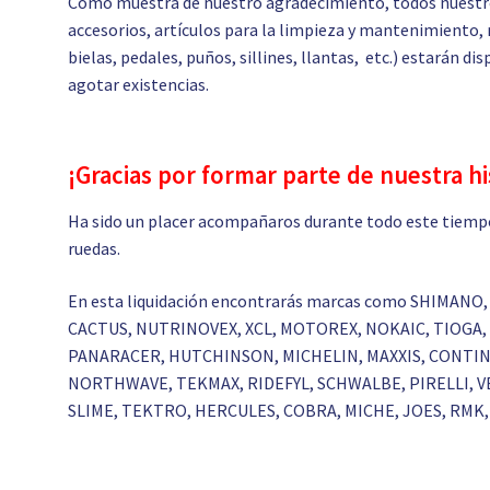
Como muestra de nuestro agradecimiento, todos nuestro
accesorios, artículos para la limpieza y mantenimiento, 
bielas, pedales, puños, sillines, llantas, etc.) estarán d
agotar existencias.
¡Gracias por formar parte de nuestra hi
Ha sido un placer acompañaros durante todo este tiempo
ruedas.
En esta liquidación encontrarás marcas como SHIMANO,
CACTUS, NUTRINOVEX, XCL, MOTOREX, NOKAIC, TIOGA, 
PANARACER, HUTCHINSON, MICHELIN, MAXXIS, CONTINE
NORTHWAVE, TEKMAX, RIDEFYL, SCHWALBE, PIRELLI, VE
SLIME, TEKTRO, HERCULES, COBRA, MICHE, JOES, RMK, 