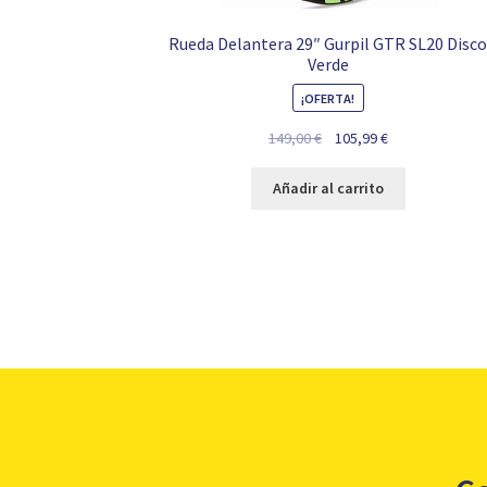
Rueda Delantera 29″ Gurpil GTR SL20 Disc
Verde
¡OFERTA!
El
El
149,00
€
105,99
€
precio
precio
original
actual
Añadir al carrito
era:
es:
149,00 €.
105,99 €.