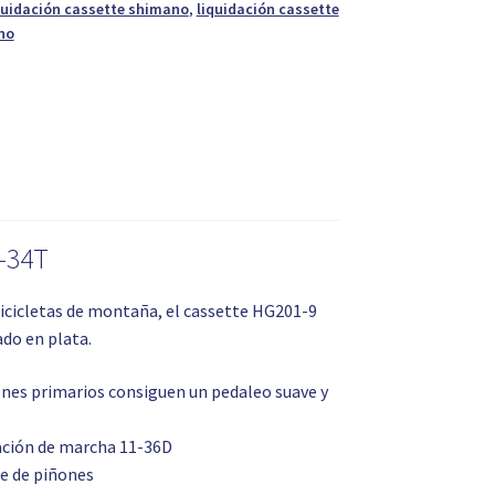
quidación cassette shimano
,
liquidación cassette
no
-34T
bicicletas de montaña, el cassette HG201-9
do en plata.
ones primarios consiguen un pedaleo suave y
cación de marcha 11-36D
te de piñones