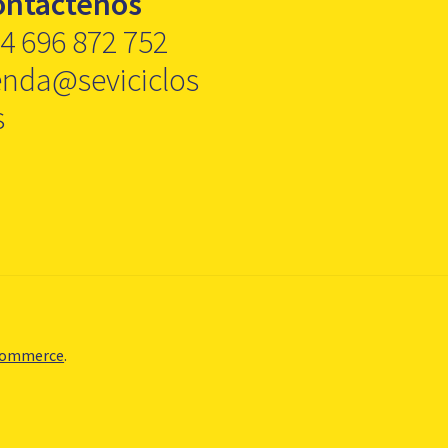
ontáctenos
4 696 872 752
enda@seviciclos
s
Commerce
.