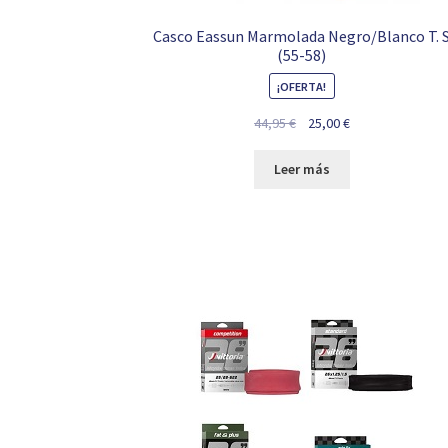
Casco Eassun Marmolada Negro/Blanco T. 
(55-58)
¡OFERTA!
El
El
44,95
€
25,00
€
precio
precio
original
actual
Leer más
era:
es:
44,95 €.
25,00 €.