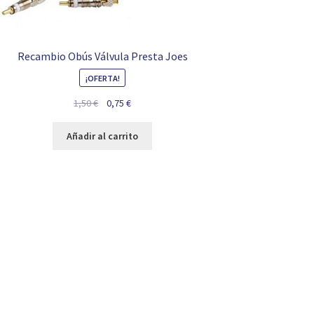
Recambio Obús Válvula Presta Joes
¡OFERTA!
El
El
1,50
€
0,75
€
precio
precio
original
actual
Añadir al carrito
era:
es:
1,50 €.
0,75 €.