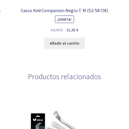
S
Casco Ked Companion Negro T. M (52-58 CM)
¡OFERTA!
El
El
54,90
€
31,95
€
precio
precio
original
actual
Añadir al carrito
era:
es:
54,90 €.
31,95 €.
Productos relacionados