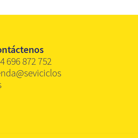
ontáctenos
4 696 872 752
enda@seviciclos
s