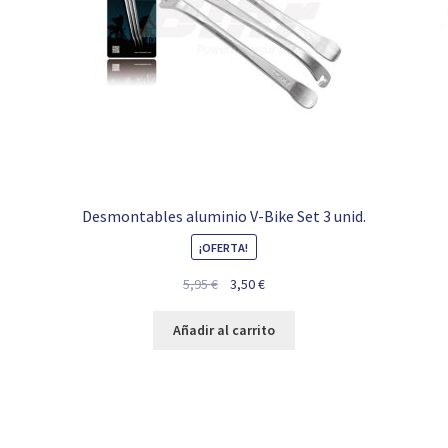
Desmontables aluminio V-Bike Set 3 unid.
¡OFERTA!
El
El
5,95
€
3,50
€
precio
precio
original
actual
Añadir al carrito
era:
es:
5,95 €.
3,50 €.