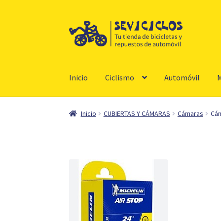
Ir
Ir
a
al
la
contenido
navegación
Inicio
Ciclismo
Automóvil
M
Inicio
CUBIERTAS Y CÁMARAS
Cámaras
Cám