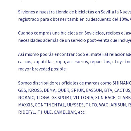
Si vienes a nuestra tienda de bicicletas en Sevilla la Nuev
registrado para obtener también tu descuento del 10%. 
Cuando compras una bicicleta en Seviciclos, recibes el 
necesidades además de un servicio post-venta que incluye
Así mismo podrás encontrar todo el material relacionado c
cascos, zapatillas, ropa, accesorios, repuestos, etc y si
mayor brevedad posible.
Somos distribuidores oficiales de marcas como SHIMAN
GES, KROSS, DEMA, QÜER, SPIUK, EASSUN, BTA, CACTU
NOKAIC, TIOGA, GS SPORT, VITTORIA, SUN RACE, CLA
MAXXIS, CONTINENTAL, ULYSSES, TUFO, WAG, ARISUN,
RIDEFYL, THULE, CAMELBAK, etc.