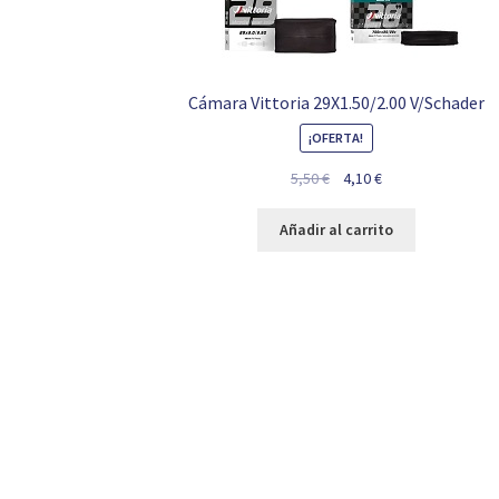
Cámara Vittoria 29X1.50/2.00 V/Schader
¡OFERTA!
El
El
5,50
€
4,10
€
precio
precio
original
actual
Añadir al carrito
era:
es:
5,50 €.
4,10 €.