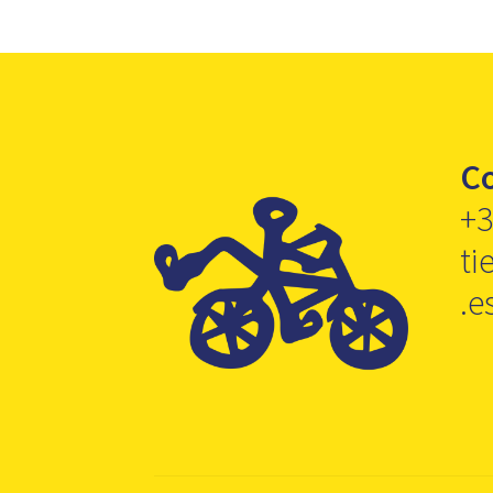
C
+3
ti
.e