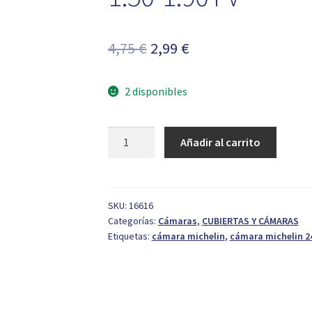
El
El
4,75
€
2,99
€
precio
precio
2 disponibles
original
actual
era:
es:
Cámara
Añadir al carrito
4,75 €.
2,99 €.
Michelin
Air
Stop
24"
SKU:
16616
Categorías:
Cámaras
,
CUBIERTAS Y CÁMARAS
550A
Etiquetas:
cámara michelin
,
cámara michelin 2
1.50-
1.90
FV
cantidad