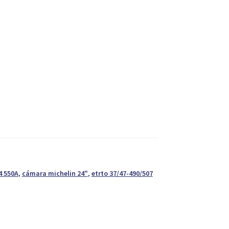
4 550A
,
cámara michelin 24"
,
etrto 37/47-490/507