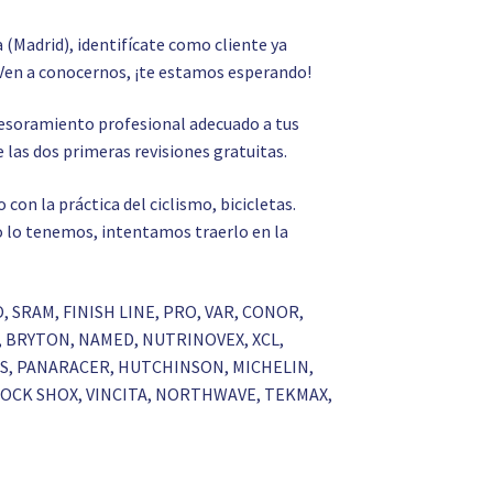
a (Madrid), identifícate como cliente ya
Ven a conocernos, ¡te estamos esperando!
asesoramiento profesional adecuado a tus
 las dos primeras revisiones gratuitas.
on la práctica del ciclismo, bicicletas.
 no lo tenemos, intentamos traerlo en la
O, SRAM, FINISH LINE, PRO, VAR, CONOR,
S, BRYTON, NAMED, NUTRINOVEX, XCL,
RKS, PANARACER, HUTCHINSON, MICHELIN,
 ROCK SHOX, VINCITA, NORTHWAVE, TEKMAX,