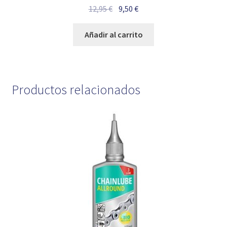
El
El
12,95
€
9,50
€
precio
precio
original
actual
Añadir al carrito
era:
es:
12,95 €.
9,50 €.
Productos relacionados