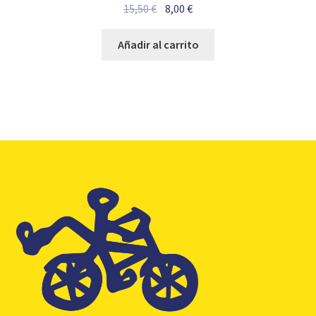
El
El
15,50
€
8,00
€
precio
precio
original
actual
Añadir al carrito
era:
es:
15,50 €.
8,00 €.