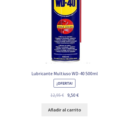
Lubricante Multiuso WD-40 500ml
¡OFERTA!
El
El
12,95
€
9,50
€
precio
precio
original
actual
Añadir al carrito
era:
es:
12,95 €.
9,50 €.