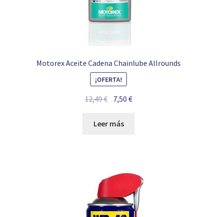
Motorex Aceite Cadena Chainlube Allrounds
¡OFERTA!
El
El
12,49
€
7,50
€
precio
precio
original
actual
Leer más
era:
es:
12,49 €.
7,50 €.