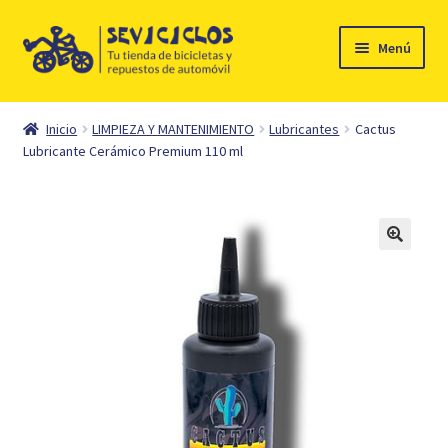
Ir
Ir
Menú
a
al
la
contenido
Inicio
navegación
Inicio
LIMPIEZA Y MANTENIMIENTO
Lubricantes
Cactus
Expandi
Lubricante Cerámico Premium 110 ml
Ciclismo
el
menú
Automóvil
hijo
Mi cuenta
Contacto