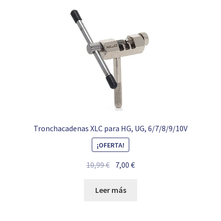
Tronchacadenas XLC para HG, UG, 6/7/8/9/10V
¡OFERTA!
El
El
10,99
€
7,00
€
precio
precio
original
actual
Leer más
era:
es:
10,99 €.
7,00 €.