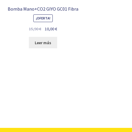
Bomba Mano+CO2 GIYO GC01 Fibra
¡OFERTA!
El
El
15,90
€
10,00
€
precio
precio
original
actual
Leer más
era:
es:
15,90 €.
10,00 €.