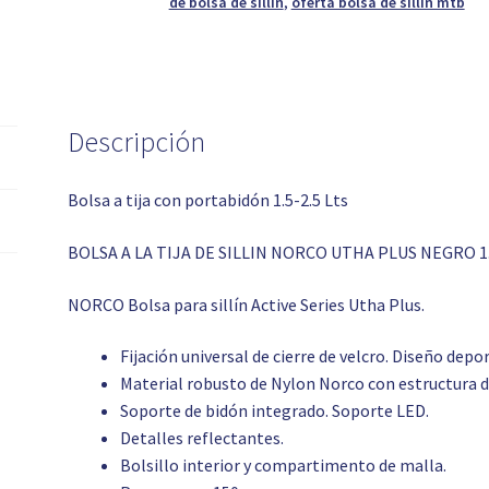
de bolsa de sillín
,
oferta bolsa de sillín mtb
Descripción
Bolsa a tija con portabidón 1.5-2.5 Lts
BOLSA A LA TIJA DE SILLIN NORCO UTHA PLUS NEGRO 1.
NORCO Bolsa para sillín
Active Series Utha Plus.
Fijación universal de cierre de velcro. Diseño depo
Material robusto de Nylon Norco con estructura 
Soporte de bidón integrado. Soporte LED.
Detalles reflectantes.
Bolsillo interior y compartimento de malla.