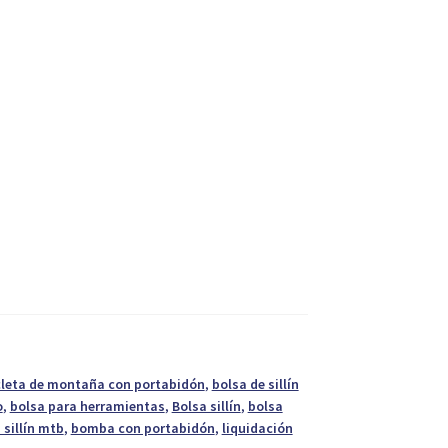
cicleta de montaña con portabidón
,
bolsa de sillín
o
,
bolsa para herramientas
,
Bolsa sillín
,
bolsa
 sillín mtb
,
bomba con portabidón
,
liquidación