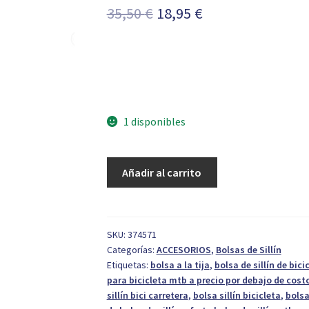
El
El
35,50
€
18,95
€
precio
precio
original
actual
era:
es:
35,50 €.
18,95 €.
1 disponibles
Bolsa
Añadir al carrito
a
tija
con
portabidón
SKU:
374571
Categorías:
ACCESORIOS
,
Bolsas de Sillín
1.5-
Etiquetas:
bolsa a la tija
,
bolsa de sillín de bi
2.5
para bicicleta mtb a precio por debajo de cost
Lts
sillín bici carretera
,
bolsa sillín bicicleta
,
bolsa
cantidad