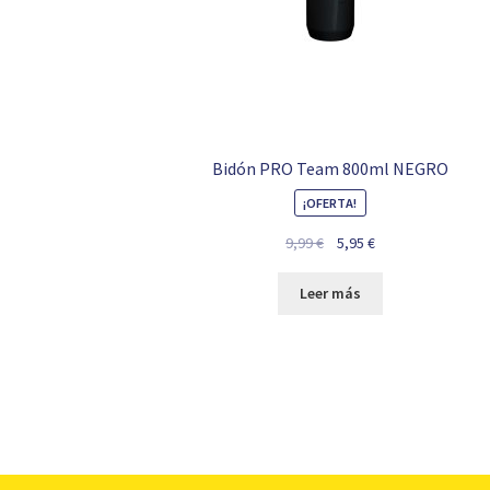
Bidón PRO Team 800ml NEGRO
¡OFERTA!
El
El
9,99
€
5,95
€
precio
precio
original
actual
Leer más
era:
es:
9,99 €.
5,95 €.