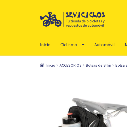
Ir
Ir
a
al
la
contenido
navegación
Inicio
Ciclismo
Automóvil
M
Inicio
ACCESORIOS
Bolsas de Sillín
Bolsa a