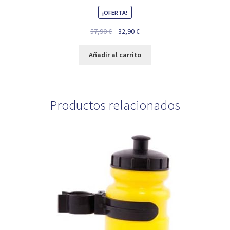
¡OFERTA!
El
El
57,90
€
32,90
€
precio
precio
original
actual
Añadir al carrito
era:
es:
57,90 €.
32,90 €.
Productos relacionados