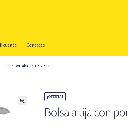
i cuenta
Contacto
 tija con portabidón 1.5-2.5 Lts
¡OFERTA!
Bolsa a tija con po