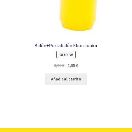
Bidón+Portabidón Ebon Junior
¡OFERTA!
El
El
3,90
€
1,95
€
precio
precio
original
actual
Añadir al carrito
era:
es:
3,90 €.
1,95 €.