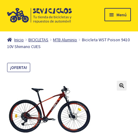
Ir
Ir
Menú
a
al
la
contenido
Inicio
navegación
Inicio
BICICLETAS
MTB Aluminio
Bicicleta WST Poison 9410
Expandi
10V Shimano CUES
Ciclismo
el
menú
Automóvil
¡OFERTA!
hijo
Mi cuenta
Contacto