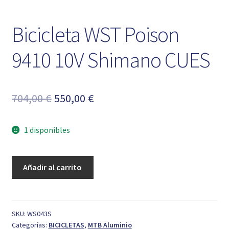
Bicicleta WST Poison
9410 10V Shimano CUES
El
El
704,00
€
550,00
€
precio
precio
1 disponibles
original
actual
era:
es:
Bicicleta
Añadir al carrito
704,00 €.
550,00 €.
WST
Poison
9410
10V
SKU:
WS043S
Categorías:
BICICLETAS
,
MTB Aluminio
Shimano