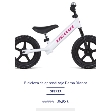
Bicicleta de aprendizaje Dema Blanca
¡OFERTA!
El
El
55,90
€
36,95
€
precio
precio