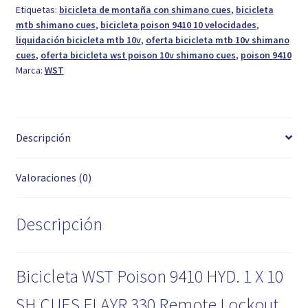
Etiquetas:
bicicleta de montaña con shimano cues
,
bicicleta
CUES
mtb shimano cues
,
bicicleta poison 9410 10 velocidades
,
cantidad
liquidación bicicleta mtb 10v
,
oferta bicicleta mtb 10v shimano
cues
,
oferta bicicleta wst poison 10v shimano cues
,
poison 9410
Marca:
WST
Descripción
Valoraciones (0)
Descripción
Bicicleta WST Poison 9410 HYD. 1 X 10
SH CUES FLAYR 330 Remote Lockout