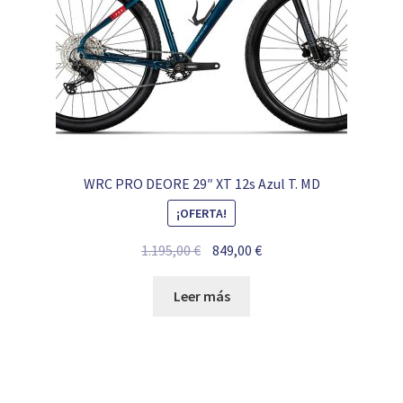
WRC PRO DEORE 29″ XT 12s Azul T. MD
¡OFERTA!
El
El
1.195,00
€
849,00
€
precio
precio
original
actual
Leer más
era:
es:
1.195,00 €.
849,00 €.