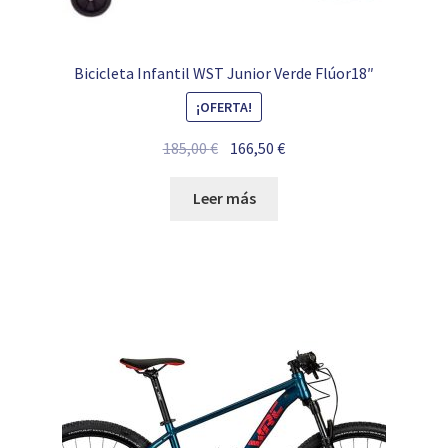
Bicicleta Infantil WST Junior Verde Flúor18″
¡OFERTA!
El
El
185,00
€
166,50
€
precio
precio
original
actual
Leer más
era:
es:
185,00 €.
166,50 €.