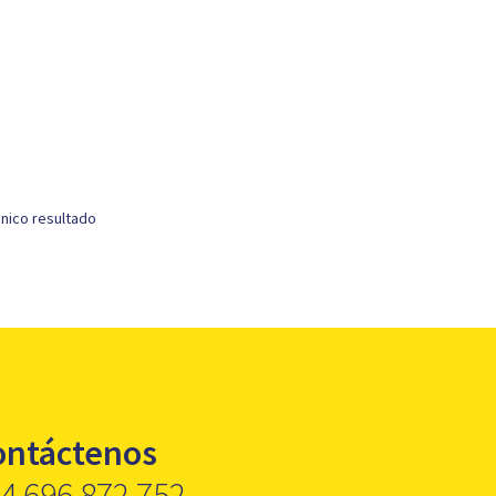
nico resultado
ontáctenos
4 696 872 752