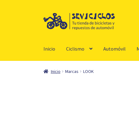
Ir
Ir
a
al
la
contenido
navegación
Inicio
Ciclismo
Automóvil
M
Inicio
Marcas
LOOK