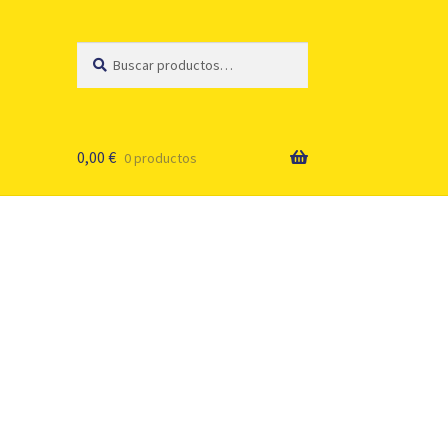
Buscar
Buscar
por:
0,00
€
0 productos