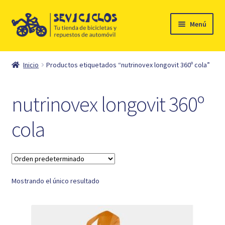
Ir
Ir
Menú
a
al
la
contenido
Inicio
navegación
Inicio
Productos etiquetados “nutrinovex longovit 360º cola”
Expandi
Ciclismo
el
nutrinovex longovit 360º
menú
Automóvil
hijo
cola
Mi cuenta
Contacto
Mostrando el único resultado