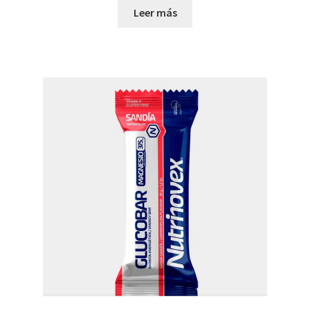
original
actual
Leer más
era:
es:
2,10 €.
1,60 €.