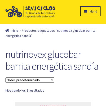
Ir
Ir
Menú
a
al
la
contenido
Inicio
navegación
Inicio
Productos etiquetados “nutrinovex glucobar barrita
Expandi
energética sandía”
Ciclismo
el
menú
Automóvil
nutrinovex glucobar
hijo
Mi cuenta
barrita energética sandía
Contacto
Mostrando los 2 resultados