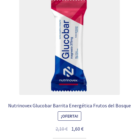
Nutrinovex Glucobar Barrita Energética Frutos del Bosque
¡OFERTA!
El
El
2,10
€
1,60
€
precio
precio