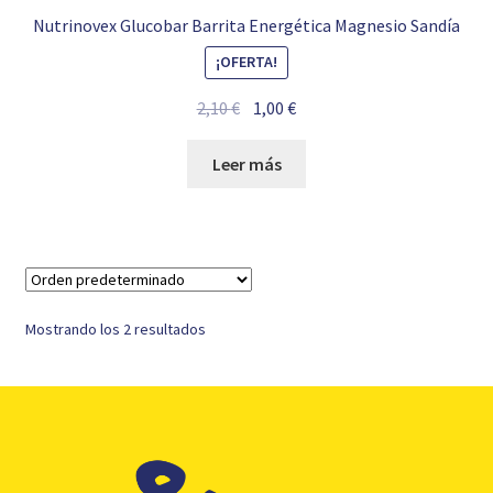
Nutrinovex Glucobar Barrita Energética Magnesio Sandía
¡OFERTA!
El
El
2,10
€
1,00
€
precio
precio
original
actual
Leer más
era:
es:
2,10 €.
1,00 €.
Mostrando los 2 resultados