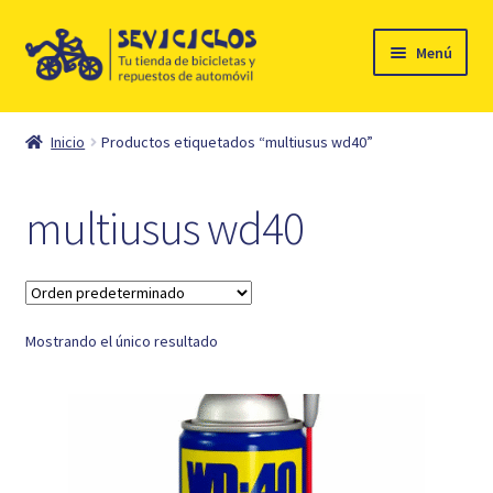
Ir
Ir
Menú
a
al
la
contenido
Inicio
navegación
Inicio
Productos etiquetados “multiusus wd40”
Expandi
Ciclismo
el
multiusus wd40
menú
Automóvil
hijo
Mi cuenta
Mostrando el único resultado
Contacto