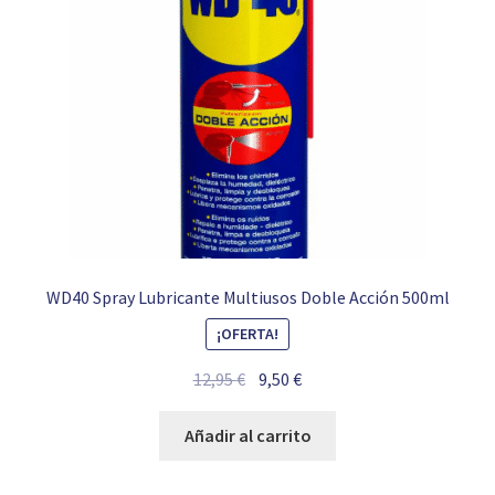
WD40 Spray Lubricante Multiusos Doble Acción 500ml
¡OFERTA!
El
El
12,95
€
9,50
€
precio
precio
original
actual
Añadir al carrito
era:
es:
12,95 €.
9,50 €.