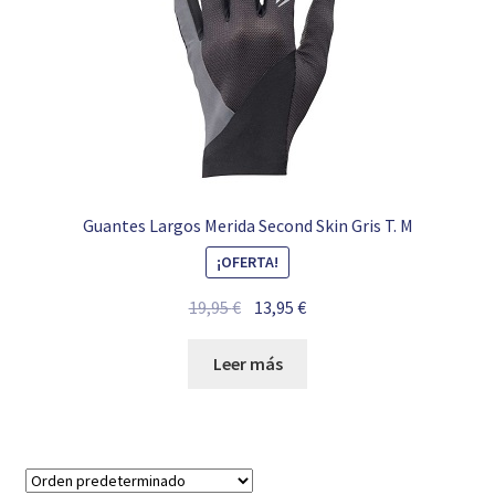
Guantes Largos Merida Second Skin Gris T. M
¡OFERTA!
El
El
19,95
€
13,95
€
precio
precio
original
actual
Leer más
era:
es:
19,95 €.
13,95 €.