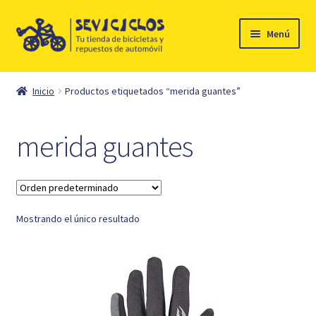
Ir
Ir
Menú
a
al
la
contenido
Inicio
navegación
Inicio
Productos etiquetados “merida guantes”
Expandi
Ciclismo
el
merida guantes
menú
Automóvil
hijo
Mi cuenta
Mostrando el único resultado
Contacto