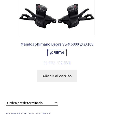
Mandos Shimano Deore SL-M6000 2/3X10V
¡OFERTA!
El
El
56,99
€
39,95
€
precio
precio
original
actual
Añadir al carrito
era:
es:
56,99 €.
39,95 €.