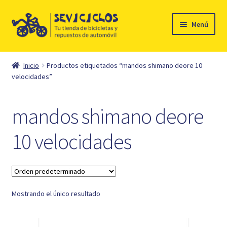
Ir
Ir
Menú
a
al
la
contenido
Inicio
navegación
Inicio
Productos etiquetados “mandos shimano deore 10
Expandi
velocidades”
Ciclismo
el
menú
Automóvil
mandos shimano deore
hijo
Mi cuenta
10 velocidades
Contacto
Mostrando el único resultado