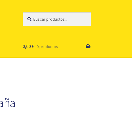
Buscar
Buscar
por:
0,00
€
0 productos
aña