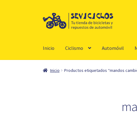
Ir
Ir
a
al
la
contenido
navegación
Inicio
Ciclismo
Automóvil
M
Inicio
Productos etiquetados “mandos cambio
ma