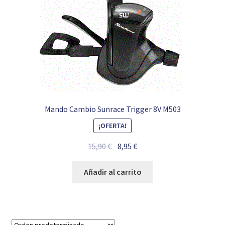
Mando Cambio Sunrace Trigger 8V M503
¡OFERTA!
El
El
15,90
€
8,95
€
precio
precio
original
actual
Añadir al carrito
era:
es:
15,90 €.
8,95 €.