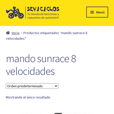
Ir
Ir
Menú
a
al
la
contenido
Inicio
navegación
Inicio
Productos etiquetados “mando sunrace 8
Expandi
velocidades”
Ciclismo
el
menú
Automóvil
mando sunrace 8
hijo
Mi cuenta
velocidades
Contacto
Mostrando el único resultado