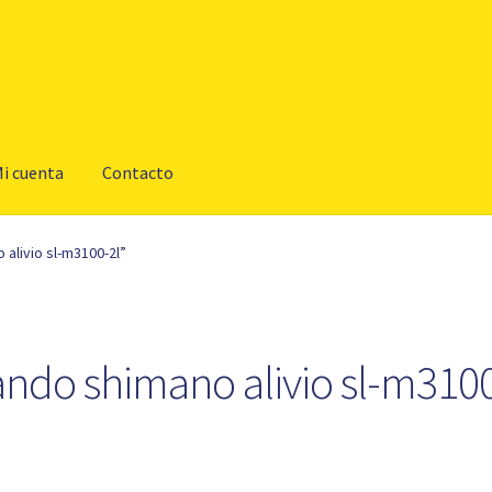
i cuenta
Contacto
alivio sl-m3100-2l”
ndo shimano alivio sl-m3100