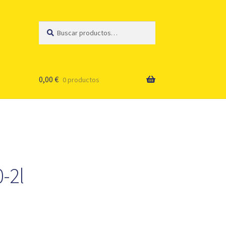
Buscar
Buscar
por:
0,00
€
0 productos
-2l