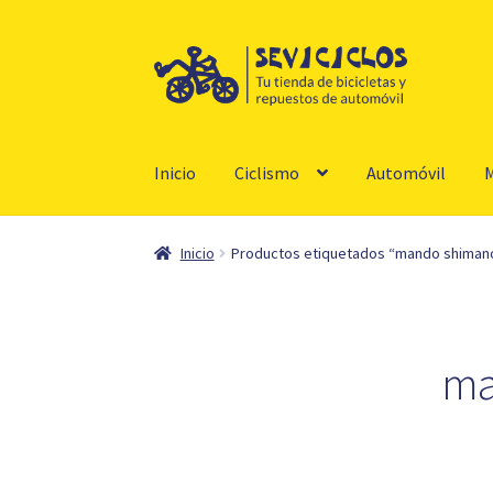
Ir
Ir
a
al
la
contenido
navegación
Inicio
Ciclismo
Automóvil
M
Inicio
Productos etiquetados “mando shimano 
ma