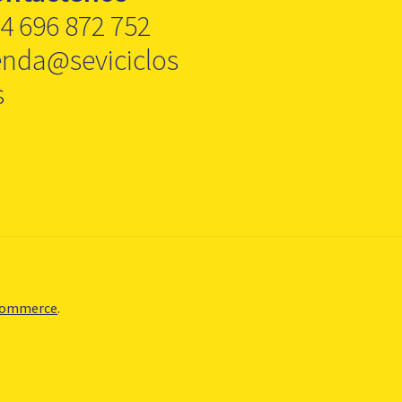
4 696 872 752
enda@seviciclos
s
Commerce
.