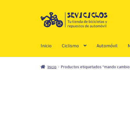
Ir
Ir
a
al
la
contenido
navegación
Inicio
Ciclismo
Automóvil
M
Inicio
Productos etiquetados “mando cambio