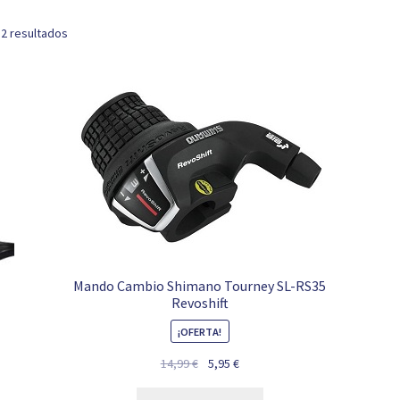
 2 resultados
Mando Cambio Shimano Tourney SL-RS35
Revoshift
¡OFERTA!
El
El
14,99
€
5,95
€
precio
precio
L