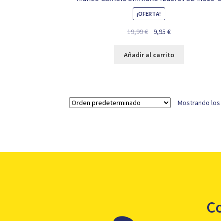
¡OFERTA!
El
El
19,99
€
9,95
€
precio
precio
original
actual
Añadir al carrito
era:
es:
19,99 €.
9,95 €.
Mostrando los
C