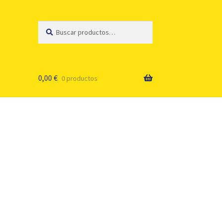
Buscar
Buscar
por:
0,00
€
0 productos