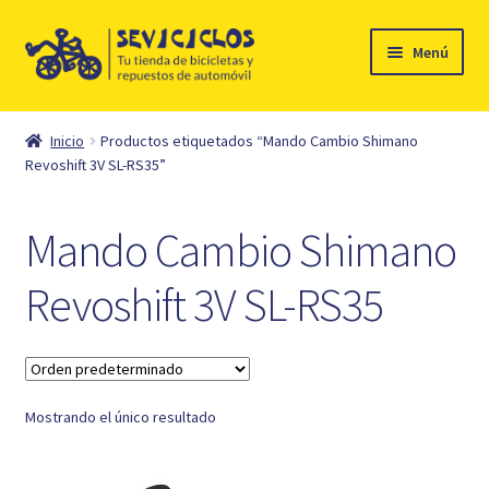
Ir
Ir
Menú
a
al
la
contenido
Inicio
navegación
Inicio
Productos etiquetados “Mando Cambio Shimano
Expandi
Revoshift 3V SL-RS35”
Ciclismo
el
menú
Automóvil
Mando Cambio Shimano
hijo
Mi cuenta
Revoshift 3V SL-RS35
Contacto
Mostrando el único resultado