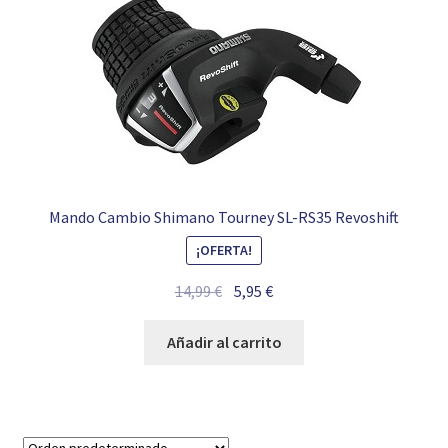
Mando Cambio Shimano Tourney SL-RS35 Revoshift
¡OFERTA!
El
El
14,99
€
5,95
€
precio
precio
original
actual
Añadir al carrito
era:
es:
14,99 €.
5,95 €.