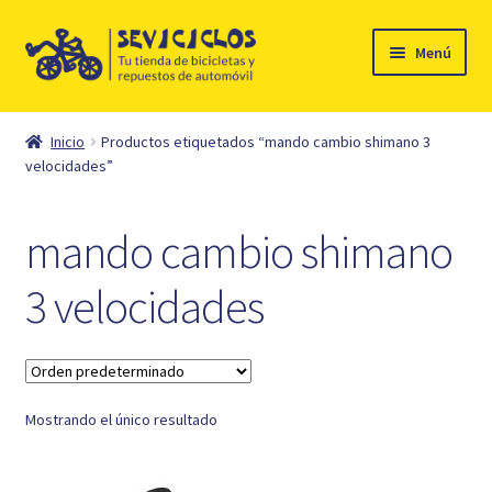
Ir
Ir
Menú
a
al
la
contenido
Inicio
navegación
Inicio
Productos etiquetados “mando cambio shimano 3
Expandi
velocidades”
Ciclismo
el
menú
Automóvil
mando cambio shimano
hijo
Mi cuenta
3 velocidades
Contacto
Mostrando el único resultado