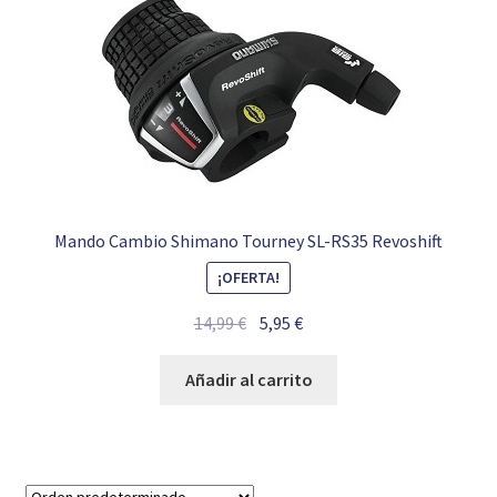
Mando Cambio Shimano Tourney SL-RS35 Revoshift
¡OFERTA!
El
El
14,99
€
5,95
€
precio
precio
original
actual
Añadir al carrito
era:
es:
14,99 €.
5,95 €.