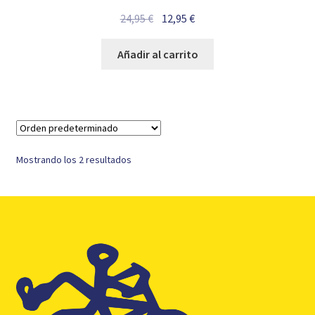
El
El
24,95
€
12,95
€
precio
precio
original
actual
Añadir al carrito
era:
es:
24,95 €.
12,95 €.
Mostrando los 2 resultados