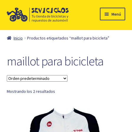
Ir
Ir
Menú
a
al
la
contenido
Inicio
navegación
Inicio
Productos etiquetados “maillot para bicicleta”
Expandi
Ciclismo
el
maillot para bicicleta
menú
Automóvil
hijo
Mi cuenta
Mostrando los 2 resultados
Contacto