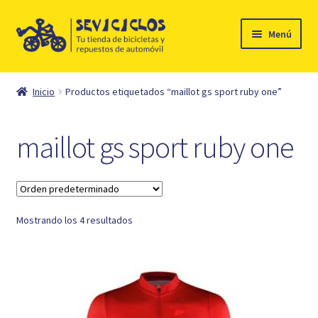
Ir
Ir
Menú
a
al
la
contenido
Inicio
navegación
Inicio
Productos etiquetados “maillot gs sport ruby one”
Expandi
Ciclismo
el
maillot gs sport ruby one
menú
Automóvil
hijo
Mi cuenta
Mostrando los 4 resultados
Contacto