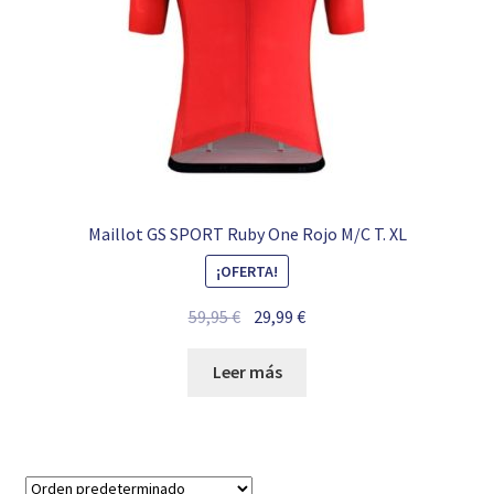
Maillot GS SPORT Ruby One Rojo M/C T. XL
¡OFERTA!
El
El
59,95
€
29,99
€
precio
precio
original
actual
Leer más
era:
es:
59,95 €.
29,99 €.