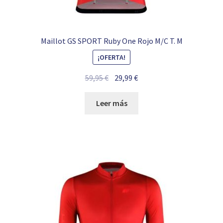
Maillot GS SPORT Ruby One Rojo M/C T. M
¡OFERTA!
El
El
59,95
€
29,99
€
precio
precio
original
actual
Leer más
era:
es:
59,95 €.
29,99 €.