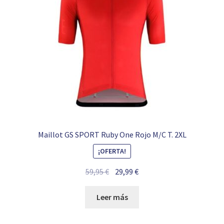
Maillot GS SPORT Ruby One Rojo M/C T. 2XL
¡OFERTA!
El
El
59,95
€
29,99
€
precio
precio
original
actual
Leer más
era:
es:
59,95 €.
29,99 €.