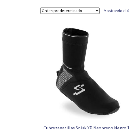
Mostrando el ú
Cubrezapatillas Spiuk XP Neopreno Negro T