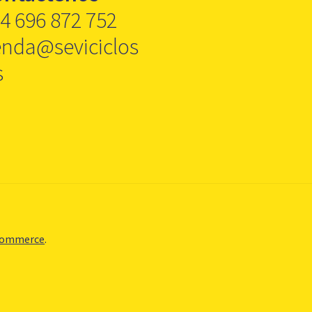
4 696 872 752
enda@seviciclos
s
Commerce
.