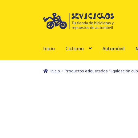
Ir
Ir
a
al
la
contenido
navegación
Inicio
Ciclismo
Automóvil
M
Inicio
Productos etiquetados “liquidación cub