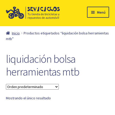
Ir
Ir
Menú
a
al
la
contenido
Inicio
navegación
Inicio
Productos etiquetados “liquidación bolsa herramientas
Expandi
mtb”
Ciclismo
el
menú
Automóvil
liquidación bolsa
hijo
Mi cuenta
herramientas mtb
Contacto
Mostrando el único resultado