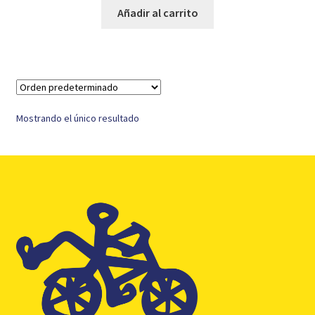
original
actual
Añadir al carrito
era:
es:
41,95 €.
19,95 €.
Mostrando el único resultado