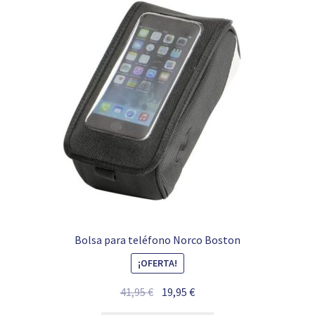
Bolsa para teléfono Norco Boston
¡OFERTA!
El
El
41,95
€
19,95
€
precio
precio