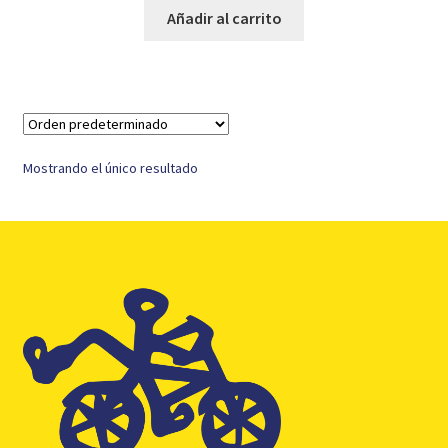
original
actual
Añadir al carrito
era:
es:
109,99 €.
46,95 €.
Mostrando el único resultado