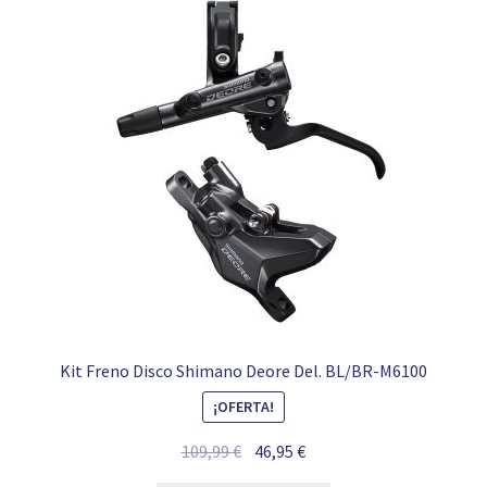
Kit Freno Disco Shimano Deore Del. BL/BR-M6100
¡OFERTA!
El
El
109,99
€
46,95
€
precio
precio