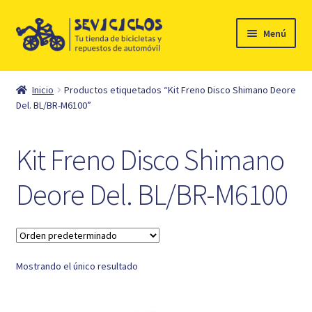
Ir
Ir
Menú
a
al
la
contenido
Inicio
navegación
Inicio
Productos etiquetados “Kit Freno Disco Shimano Deore
Expandi
Del. BL/BR-M6100”
Ciclismo
el
menú
Automóvil
Kit Freno Disco Shimano
hijo
Mi cuenta
Deore Del. BL/BR-M6100
Contacto
Mostrando el único resultado