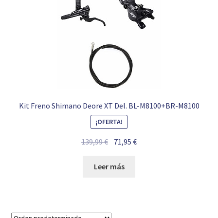
Kit Freno Shimano Deore XT Del. BL-M8100+BR-M8100
¡OFERTA!
El
El
139,99
€
71,95
€
precio
precio
original
actual
Leer más
era:
es:
139,99 €.
71,95 €.