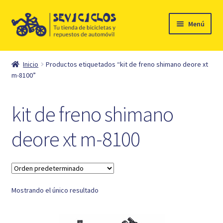
Ir
Ir
Menú
a
al
la
contenido
Inicio
navegación
Inicio
Productos etiquetados “kit de freno shimano deore xt
Expandi
m-8100”
Ciclismo
el
menú
Automóvil
kit de freno shimano
hijo
Mi cuenta
deore xt m-8100
Contacto
Mostrando el único resultado