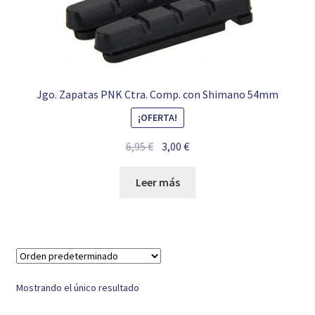
Jgo. Zapatas PNK Ctra. Comp. con Shimano 54mm
¡OFERTA!
El
El
6,95
€
3,00
€
precio
precio
original
actual
Leer más
era:
es:
6,95 €.
3,00 €.
Mostrando el único resultado