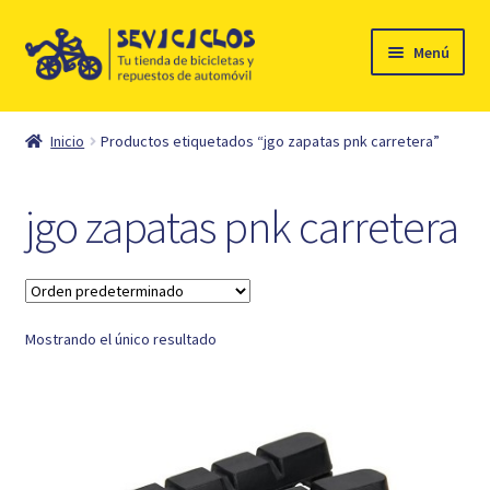
Ir
Ir
Menú
a
al
la
contenido
Inicio
navegación
Inicio
Productos etiquetados “jgo zapatas pnk carretera”
Expandi
Ciclismo
el
jgo zapatas pnk carretera
menú
Automóvil
hijo
Mi cuenta
Mostrando el único resultado
Contacto