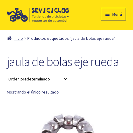
Ir
Ir
Menú
a
al
la
contenido
Inicio
navegación
Inicio
Productos etiquetados “jaula de bolas eje rueda”
Expandi
Ciclismo
el
jaula de bolas eje rueda
menú
Automóvil
hijo
Mi cuenta
Mostrando el único resultado
Contacto