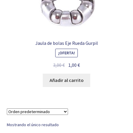
Jaula de bolas Eje Rueda Gurpil
¡OFERTA!
El
El
3,00
€
1,00
€
precio
precio
original
actual
Añadir al carrito
era:
es:
3,00 €.
1,00 €.
Mostrando el único resultado