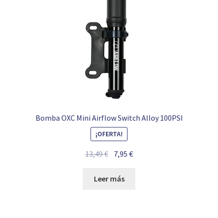
Bomba OXC Mini Airflow Switch Alloy 100PSI
¡OFERTA!
El
El
13,49
€
7,95
€
precio
precio
original
actual
Leer más
era:
es:
13,49 €.
7,95 €.