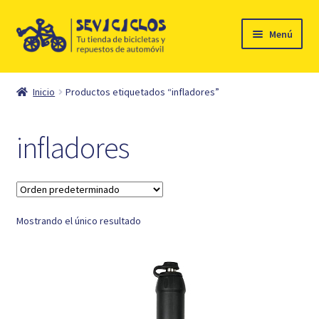
Ir
Ir
Menú
a
al
la
contenido
Inicio
navegación
Inicio
Productos etiquetados “infladores”
Expandi
Ciclismo
el
infladores
menú
Automóvil
hijo
Mi cuenta
Mostrando el único resultado
Contacto