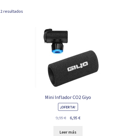
 2 resultados
Mini Inflador CO2 Giyo
¡OFERTA!
El
El
9,95
€
6,95
€
precio
precio
original
actual
Leer más