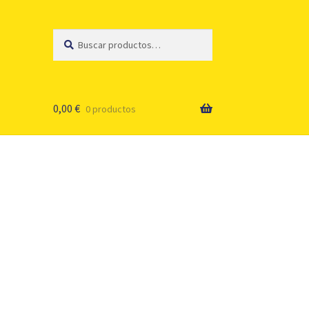
Buscar
Buscar
por:
0,00
€
0 productos