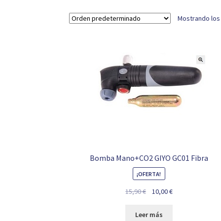
Mostrando los
Bomba Mano+CO2 GIYO GC01 Fibra
¡OFERTA!
El
El
15,90
€
10,00
€
precio
precio
original
actual
Leer más