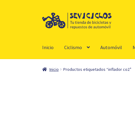
Ir
Ir
a
al
la
contenido
navegación
Inicio
Ciclismo
Automóvil
M
Inicio
Productos etiquetados “inflador co2”