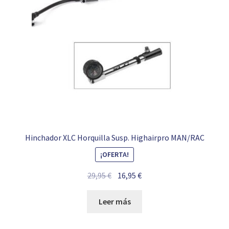
Hinchador XLC Horquilla Susp. Highairpro MAN/RAC
¡OFERTA!
El
El
29,95
€
16,95
€
precio
precio
original
actual
Leer más
era:
es:
29,95 €.
16,95 €.