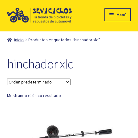
Ir
Ir
Menú
a
al
la
contenido
Inicio
navegación
Inicio
Productos etiquetados “hinchador xlc”
Expandi
Ciclismo
el
hinchador xlc
menú
Automóvil
hijo
Mi cuenta
Mostrando el único resultado
Contacto