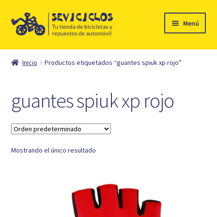
Ir
Ir
Menú
a
al
la
contenido
Inicio
navegación
Inicio
Productos etiquetados “guantes spiuk xp rojo”
Expandi
Ciclismo
el
guantes spiuk xp rojo
menú
Automóvil
hijo
Mi cuenta
Mostrando el único resultado
Contacto