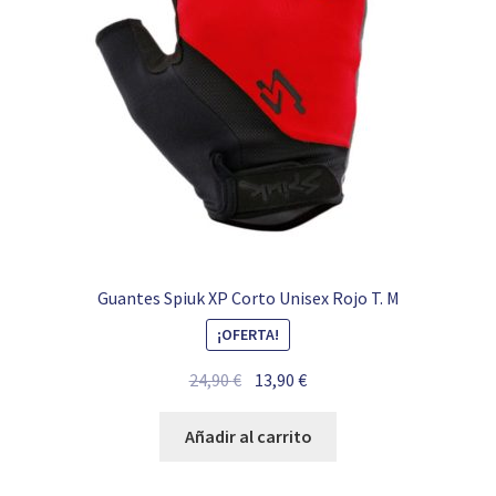
Guantes Spiuk XP Corto Unisex Rojo T. M
¡OFERTA!
El
El
24,90
€
13,90
€
precio
precio
original
actual
Añadir al carrito
era:
es:
24,90 €.
13,90 €.