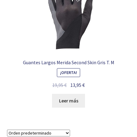
Guantes Largos Merida Second Skin Gris T. M
¡OFERTA!
El
El
19,95
€
13,95
€
precio
precio
original
actual
Leer más
era:
es:
19,95 €.
13,95 €.