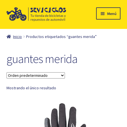
Ir
Ir
Menú
a
al
la
contenido
Inicio
navegación
Inicio
Productos etiquetados “guantes merida”
Expandi
Ciclismo
el
guantes merida
menú
Automóvil
hijo
Mi cuenta
Mostrando el único resultado
Contacto