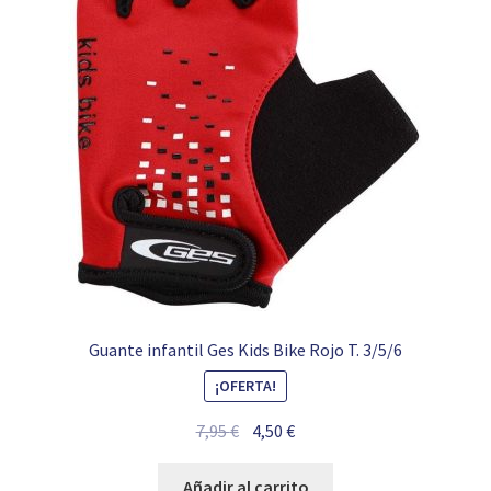
Guante infantil Ges Kids Bike Rojo T. 3/5/6
¡OFERTA!
El
El
7,95
€
4,50
€
precio
precio
original
actual
Añadir al carrito