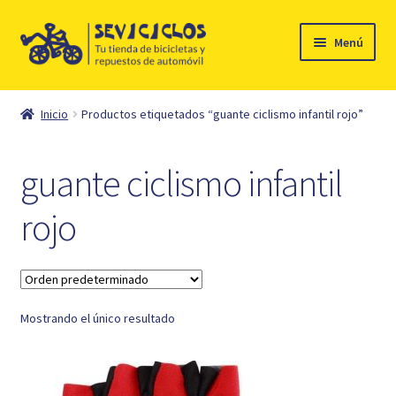
Ir
Ir
Menú
a
al
la
contenido
Inicio
navegación
Inicio
Productos etiquetados “guante ciclismo infantil rojo”
Expandi
Ciclismo
el
guante ciclismo infantil
menú
Automóvil
hijo
rojo
Mi cuenta
Contacto
Mostrando el único resultado